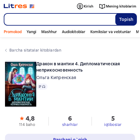
Kirish
Mening kitoblarim
Topish
Promokod
Yangi
Mashhur
Audiokitoblar
Komikslar va vebtunlar
Mo
Barcha sitatalar kitoblardan
Дракон в мантии 4. Дипломатическая
неприкосновенность
Ольга Кипренская
Matn
, audio format mavjud
4,8
6
5
114 baho
sharhlar
iqtiboslar
Parchani o`qish