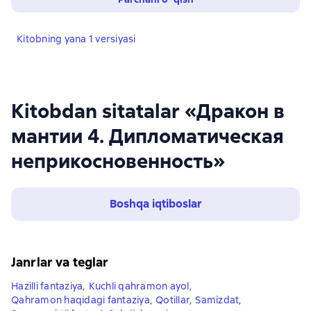
Kitobning yana 1 versiyasi
Kitobdan sitatalar «Дракон в
мантии 4. Дипломатическая
неприкосновенность»
Boshqa iqtiboslar
Janrlar va teglar
Hazilli fantaziya
,
Kuchli qahramon ayol
,
Qahramon haqidagi fantaziya
,
Qotillar
,
Samizdat
,