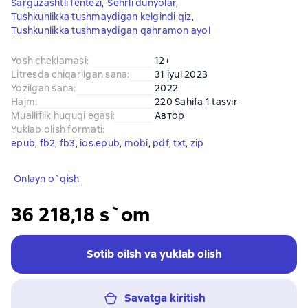
Sarguzashtli fentezi
,
Sehrli dunyolar
,
Tushkunlikka tushmaydigan kelgindi qiz
,
Tushkunlikka tushmaydigan qahramon ayol
Yosh cheklamasi
:
12+
Litresda chiqarilgan sana
:
31 iyul 2023
Yozilgan sana
:
2022
Hajm
:
220 Sahifa 1 tasvir
Mualliflik huquqi egasi
:
Автор
Yuklab olish formati
:
epub
, 
fb2
, 
fb3
, 
ios.epub
, 
mobi
, 
pdf
, 
txt
, 
zip
Onlayn o`qish
36 218,18 s`om
Sotib oilsh va yuklab olish
Savatga kiritish