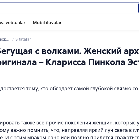
va vebtunlar
Mobil ilovalar
нала – Кларисса Пинкола Эстес
Sitatalar
егущая с волками. Женский арх
ригинала – Кларисса Пинкола Эс
 достается тому, кто обладает самой глубокой связью с
ровать также все прочие поколения женщин, которые 
ому важно помнить, что, направляя яркий луч света в г
е. И с этим мраком рано или поздно придется сражатьс