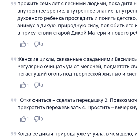
прожить семь лет с лесными людьми, пока дитя н
внутреннее зрение, внутреннее знание, внутренн
духовного ребенка проследить и понять детство
анимус в дикую, природную силу, полюбить его 
в присутствии старой Дикой Матери и нового р
1
0
Женские циклы, связанные с заданиями Василисы
Регулярно очищать ум от мелочей, подметать сво
негаснущий огонь под творческой жизнью и сист
1
0
. Отключиться – сделать передышку 2. Превозмочь
прекратить пережевывать 4. Простить – вычеркн
1
0
Когда ее дикая природа уже учуяла, в чем дело, 