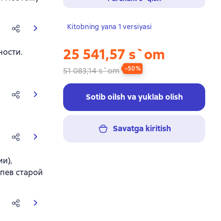
Kitobning yana 1 versiyasi
25 541,57 s`om
ности.
−50%
51 083,14 s`om
Sotib oilsh va yuklab olish
Savatga kiritish
и),
епев старой