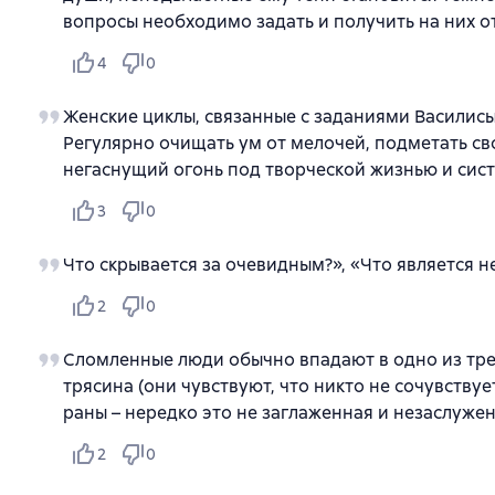
вопросы необходимо задать и получить на них от
4
0
Женские циклы, связанные с заданиями Василисы
Регулярно очищать ум от мелочей, подметать сво
негаснущий огонь под творческой жизнью и сист
3
0
Что скрывается за очевидным?», «Что является не
2
0
Сломленные люди обычно впадают в одно из тре
трясина (они чувствуют, что никто не сочувству
раны – нередко это не заглаженная и незаслуже
2
0