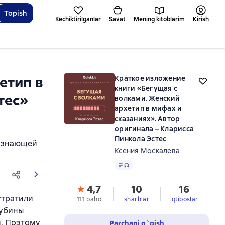
Topish
Kechiktirilganlar
Savat
Mening kitoblarim
Kirish
етип в
Краткое изложение
книги «Бегущая с
тес»
волками. Женский
архетип в мифах и
сказаниях». Автор
оригинала – Кларисса
Пинкола Эстес
о знающей
Ксения Москалева
Matn
, audio format mavjud
4,7
10
16
утратили
111 baho
sharhlar
iqtiboslar
лубины
я. Поэтому
Parchani o`qish