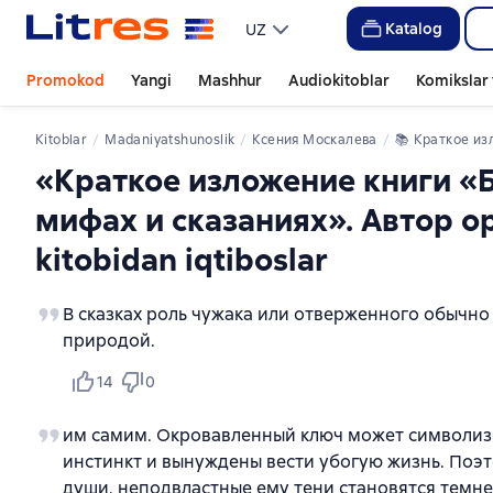
Katalog
UZ
Promokod
Yangi
Mashhur
Audiokitoblar
Komikslar 
Kitoblar
madaniyatshunoslik
Ксения Москалева
📚 
Краткое изложение книги «Бегущая с волками. Женский архетип в мифах и сказаниях». Автор ориги
«Краткое изложение книги «Б
мифах и сказаниях». Автор о
kitobidan iqtiboslar
В сказках роль чужака или отверженного обычно
природой.
14
0
им самим. Окровавленный ключ может символизи
инстинкт и вынуждены вести убогую жизнь. Поэт
души, неподвластные ему тени становятся темне