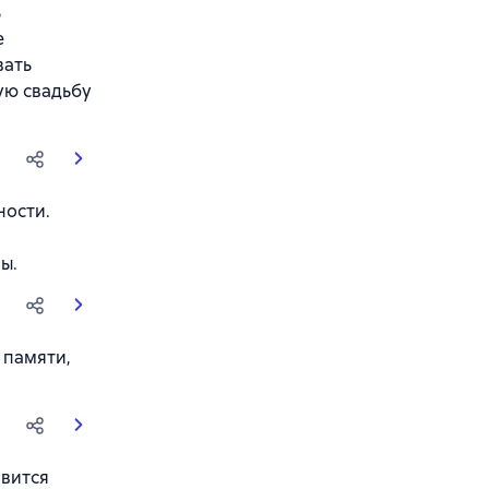
ь
е
вать
ую свадьбу
ности.
ы.
 памяти,
ивится