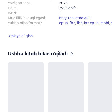
Yozilgan sana
:
2023
Hajm
:
250 Sahifa
ISBN
:
1
Mualliflik huquqi egasi
:
Издательство АСТ
Yuklab olish formati
:
epub
, 
fb2
, 
fb3
, 
ios.epub
, 
mobi
, 
Onlayn o`qish
Ushbu kitob bilan o'qiladi