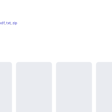
pdf
, 
txt
, 
zip