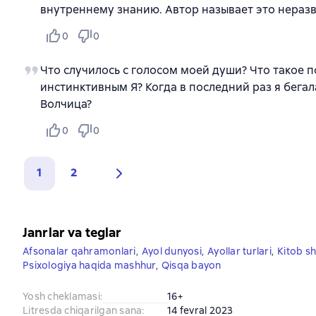
внутреннему знанию. Автор называет это нераз
0
0
Что случилось с голосом моей души? Что такое 
инстинктивным Я? Когда в последний раз я бегал
Волчица?
0
0
1
2
Janrlar va teglar
Afsonalar qahramonlari
,
Ayol dunyosi
,
Ayollar turlari
,
Kitob sh
Psixologiya haqida mashhur
,
Qisqa bayon
Yosh cheklamasi
:
16+
Litresda chiqarilgan sana
:
14 fevral 2023