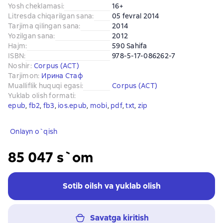
Yosh cheklamasi
:
16+
Litresda chiqarilgan sana
:
05 fevral 2014
Tarjima qilingan sana
:
2014
Yozilgan sana
:
2012
Hajm
:
590 Sahifa
ISBN
:
978-5-17-086262-7
Noshir
:
Corpus (АСТ)
Tarjimon
:
Ирина Стаф
Mualliflik huquqi egasi
:
Corpus (АСТ)
Yuklab olish formati
:
epub
, 
fb2
, 
fb3
, 
ios.epub
, 
mobi
, 
pdf
, 
txt
, 
zip
Onlayn o`qish
85 047 s`om
Sotib oilsh va yuklab olish
Savatga kiritish