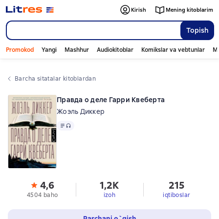
Kirish
Mening kitoblarim
Topish
Promokod
Yangi
Mashhur
Audiokitoblar
Komikslar va vebtunlar
Mo
Barcha sitatalar kitoblardan
Правда о деле Гарри Квеберта
Жоэль Диккер
Matn
, audio format mavjud
4,6
1,2K
215
4504 baho
izoh
iqtiboslar
Parchani o`qish