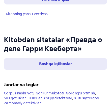
Kitobning yana 1 versiyasi
Kitobdan sitatalar «Правда о
деле Гарри Квеберта»
Boshqa iqtiboslar
Janrlar va teglar
Corpus nashriyoti
,
Gonkur mukofoti
,
Qorong‘u o‘tmish
,
Sirli qotilliklar
,
Trillerlar
,
Xorijiy detektivlar
,
Xususiy tergov
,
Zamonaviy detektivlar