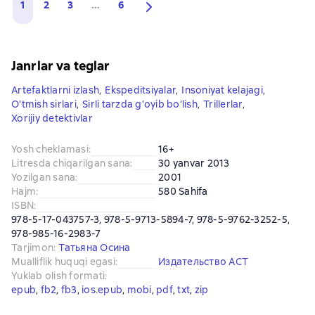
1
2
3
...
6
Janrlar va teglar
Artefaktlarni izlash
,
Ekspeditsiyalar
,
Insoniyat kelajagi
,
O‘tmish sirlari
,
Sirli tarzda g‘oyib bo‘lish
,
Trillerlar
,
Xorijiy detektivlar
Yosh cheklamasi
:
16+
Litresda chiqarilgan sana
:
30 yanvar 2013
Yozilgan sana
:
2001
Hajm
:
580 Sahifa
ISBN
:
978-5-17-043757-3, 978-5-9713-5894-7, 978-5-9762-3252-5,
978-985-16-2983-7
Tarjimon
:
Татьяна Осина
Mualliflik huquqi egasi
:
Издательство АСТ
Yuklab olish formati
:
epub
, 
fb2
, 
fb3
, 
ios.epub
, 
mobi
, 
pdf
, 
txt
, 
zip