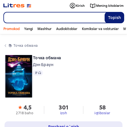
Kirish
Mening kitoblarim
Topish
Promokod
Yangi
Mashhur
Audiokitoblar
Komikslar va vebtunlar
Mo
📚 
Точка обмана
Точка обмана
Дэн Браун
Matn
, audio format mavjud
4,5
301
58
2718 baho
izoh
iqtiboslar
Parchani o`qish