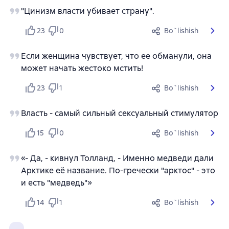
"Цинизм власти убивает страну".
23
0
Bo`lishish
Если женщина чувствует, что ее обманули, она
может начать жестоко мстить!
23
1
Bo`lishish
Власть - самый сильный сексуальный стимулятор
15
0
Bo`lishish
«- Да, - кивнул Толланд, - Именно медведи дали
Арктике её название. По-гречески "арктос" - это
и есть "медведь"»
14
1
Bo`lishish