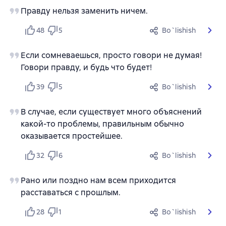
Правду нельзя заменить ничем.
48
5
Bo`lishish
Если сомневаешься, просто говори не думая!
Говори правду, и будь что будет!
39
5
Bo`lishish
В случае, если существует много объяснений
какой-то проблемы, правильным обычно
оказывается простейшее.
32
6
Bo`lishish
Рано или поздно нам всем приходится
расставаться с прошлым.
28
1
Bo`lishish