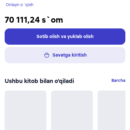
Onlayn o`qish
70 111,24 s`om
Sotib oilsh va yuklab olish
Savatga kiritish
Ushbu kitob bilan o'qiladi
Barcha