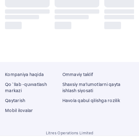
Kompaniya haqida
Ommaviy taklif
Qo`llab -quvvatlash
Shaxsiy ma'lumotlarni qayta
markazi
ishlash siyosati
Qaytarish
Havola qabul qilishga rozilik
Mobil ilovalar
Litres Operations Limited
18 Mallow street co. Limerick, Ireland