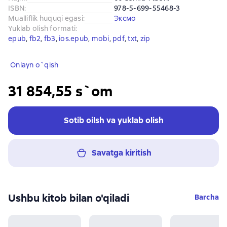
ISBN
:
978-5-699-55468-3
Mualliflik huquqi egasi
:
Эксмо
Yuklab olish formati
:
epub
, 
fb2
, 
fb3
, 
ios.epub
, 
mobi
, 
pdf
, 
txt
, 
zip
Onlayn o`qish
31 854,55 s`om
Sotib oilsh va yuklab olish
Savatga kiritish
Ushbu kitob bilan o'qiladi
Barcha