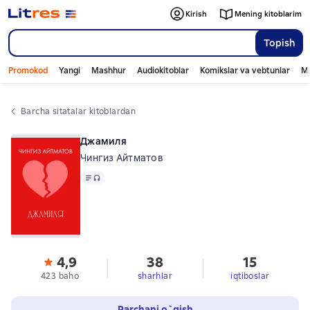
Kirish
Mening kitoblarim
Topish
Promokod
Yangi
Mashhur
Audiokitoblar
Komikslar va vebtunlar
Mo
Barcha sitatalar kitoblardan
Джамиля
Чингиз Айтматов
Matn
, audio format mavjud
4,9
38
15
423 baho
sharhlar
iqtiboslar
Parchani o`qish