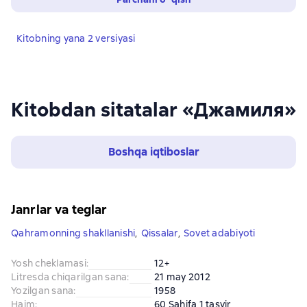
Kitobning yana 2 versiyasi
Kitobdan sitatalar «Джамиля»
Boshqa iqtiboslar
Janrlar va teglar
Qahramonning shakllanishi
,
Qissalar
,
Sovet adabiyoti
Yosh cheklamasi
:
12+
Litresda chiqarilgan sana
:
21 may 2012
Yozilgan sana
:
1958
Hajm
:
60 Sahifa 1 tasvir