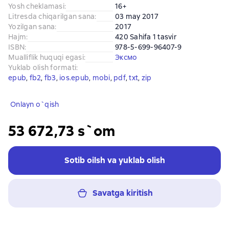
Yosh cheklamasi
:
16+
Litresda chiqarilgan sana
:
03 may 2017
Yozilgan sana
:
2017
Hajm
:
420 Sahifa 1 tasvir
ISBN
:
978-5-699-96407-9
Mualliflik huquqi egasi
:
Эксмо
Yuklab olish formati
:
epub
, 
fb2
, 
fb3
, 
ios.epub
, 
mobi
, 
pdf
, 
txt
, 
zip
Onlayn o`qish
53 672,73 s`om
Sotib oilsh va yuklab olish
Savatga kiritish