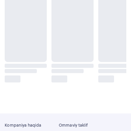
Kompaniya haqida
Ommaviy taklif