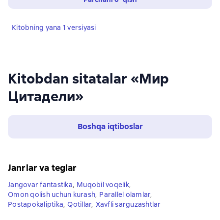
Kitobning yana 1 versiyasi
Kitobdan sitatalar «Мир
Цитадели»
Boshqa iqtiboslar
Janrlar va teglar
Jangovar fantastika
,
Muqobil voqelik
,
Omon qolish uchun kurash
,
Parallel olamlar
,
Postapokaliptika
,
Qotillar
,
Xavfli sarguzashtlar