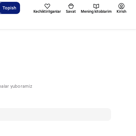
Topish
Kechiktirilganlar
Savat
Mening kitoblarim
Kirish
omalar yuboramiz