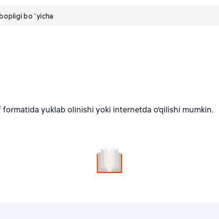
pligi bo`yicha
formatida yuklab olinishi yoki internetda o'qilishi mumkin.