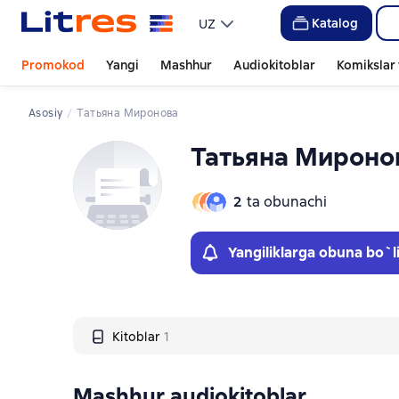
Слайдер с книгами
Katalog
UZ
Promokod
Yangi
Mashhur
Audiokitoblar
Komikslar 
Asosiy
Татьяна Миронова
Татьяна Мироно
2
ta obunachi
Yangiliklarga obuna bo`l
Kitoblar
1
Mashhur audiokitoblar