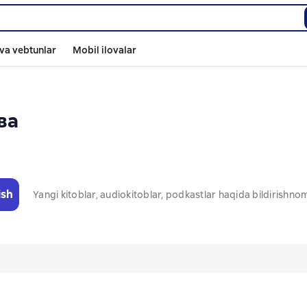
va vebtunlar
Mobil ilovalar
ва
ish
Yangi kitoblar, audiokitoblar, podkastlar haqida bildirishn