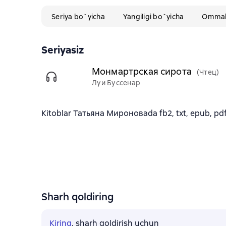
Seriya bo`yicha
Yangiligi bo`yicha
Ommabo
Seriyasiz
Монмартрская сирота
(Чтец)
Луи Буссенар
Kitoblar Татьяна Мироноваda fb2, txt, epub, pdf 
Sharh qoldiring
Kiring
, sharh qoldirish uchun