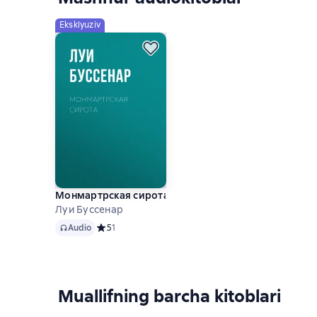
Eksklyuziv
Монмартрская сирота
Луи Буссенар
Audio
Audio
Средний рейтинг 5 на основе 1 оценок
5
1
Muallifning barcha kitoblari