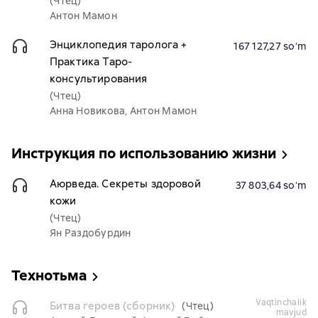
(Чтец)
Антон Мамон
Энциклопедия таролога +
167 127,27 soʻm
Практика Таро-
консультирования
(Чтец)
Анна Новикова, Антон Мамон
Инструкция по использованию жизни
Аюрведа. Секреты здоровой
37 803,64 soʻm
кожи
(Чтец)
Ян Раздобурдин
Технотьма
vaqtinchalik
Битва героев (сборник)
(Чтец)
mavjud