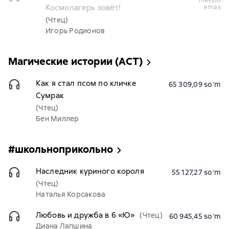
mavjud
Космолагерь зовёт!
emas
(Чтец)
Игорь Родионов
Магические истории (АСТ)
Как я стал псом по кличке
65 309,09 soʻm
Сумрак
(Чтец)
Бен Миллер
#школьноприкольно
Наследник куриного короля
55 127,27 soʻm
(Чтец)
Наталья Корсакова
Любовь и дружба в 6 «Ю»
(Чтец)
60 945,45 soʻm
Диана Лапшина