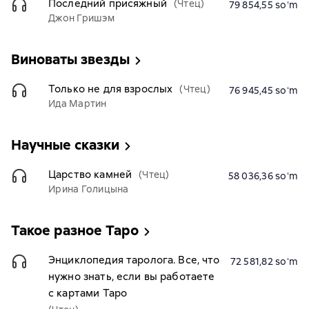
Последний присяжный
(Чтец)
79 854,55 soʻm
Джон Гришэм
Виноваты звезды
Только не для взрослых
(Чтец)
76 945,45 soʻm
Ида Мартин
Научные сказки
Царство камней
(Чтец)
58 036,36 soʻm
Ирина Голицына
Такое разное Таро
Энциклопедия таролога. Все, что
72 581,82 soʻm
нужно знать, если вы работаете
с картами Таро