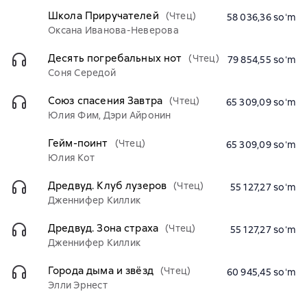
Школа Приручателей
(Чтец)
58 036,36 soʻm
Оксана Иванова-Неверова
Десять погребальных нот
(Чтец)
79 854,55 soʻm
Соня Середой
Союз спасения Завтра
(Чтец)
65 309,09 soʻm
Юлия Фим, Дэри Айронин
Гейм-поинт
(Чтец)
65 309,09 soʻm
Юлия Кот
Дредвуд. Клуб лузеров
(Чтец)
55 127,27 soʻm
Дженнифер Киллик
Дредвуд. Зона страха
(Чтец)
55 127,27 soʻm
Дженнифер Киллик
Города дыма и звёзд
(Чтец)
60 945,45 soʻm
Элли Эрнест