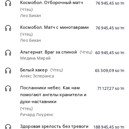
Космобол. Отборочный матч
76 945,45 soʻm
(Чтец)
Лео Бикан
Космобол. Матч с минотаврами
76 945,45 soʻm
(Чтец)
Лео Бикан
Альтернат. Враг за спиной
(Чтец)
60 945,45 soʻm
Медина Мирай
Белый хакер
(Чтец)
65 309,09 soʻm
Алекс Эсперанса
Посланники небес. Как нам
71 127,27 soʻm
помогают ангелы-хранители и
духи-наставники
(Чтец)
Ричард Лоуренс
Здоровая зрелость без тревоги
188 945,45 soʻm