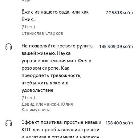
Ёжик из нашего сада, или как
7 258,18 soʻm
Ёжик…
(Чтец)
Станислав Старков
Не позволяйте тревоге рулить
145 309,09 soʻm
вашей жизнью. Наука
управления эмоциями + Фея в
розовом сиропе. Как
преодолеть тревожность,
чтобы жить ярко и в
удовольствие
(Чтец)
Дэвид Клемански, Юлия
Калимуллина
Эффект позитива: простые навыки
158 400 soʻm
КПТ для преобразования тревоги
и негатива в оптимизм и надежду.