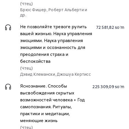
(Чтец)
Брюс Фишер, Роберт Альберти и
др.
Не позволяйте тревоге рулить
72 581,82 soʻm
вашей жизнью. Наука управления
эмоциями. Наука управления
эмоциями и осознанность для
преодоления страха и
беспокойства
(Чтец)
Дэвид Клемански, Джошуа Кертисс
Яснознание. Способы
225 309,09 soʻm
высвобождения скрытых
возможностей человека + Год
самопознания. Ритуалы,
практики и медитации,
меняющие жизнь
(Чтец)