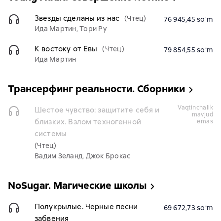
Звезды сделаны из нас
(Чтец)
76 945,45 soʻm
Ида Мартин, Тори Ру
К востоку от Евы
(Чтец)
79 854,55 soʻm
Ида Мартин
Трансерфинг реальности. Сборники
vaqtinchalik
Шестое чувство: защитите себя и
mavjud
близких. Взлом техногенной
emas
системы
(Чтец)
Вадим Зеланд, Джок Брокас
NoSugar. Магические школы
Полукрылые. Черные песни
69 672,73 soʻm
забвения