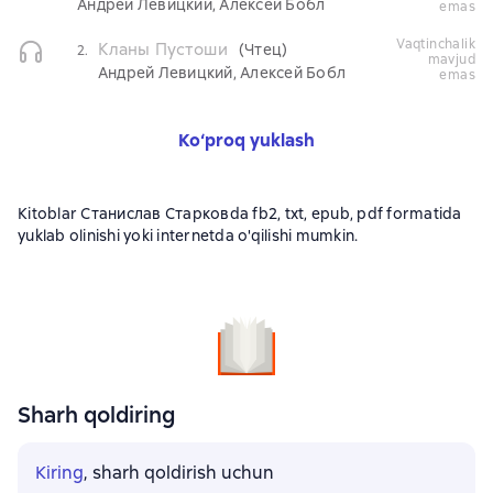
Андрей Левицкий, Алексей Бобл
emas
vaqtinchalik
Кланы Пустоши
(Чтец)
2.
mavjud
Андрей Левицкий, Алексей Бобл
emas
Ko‘proq yuklash
Kitoblar Станислав Старковda fb2, txt, epub, pdf formatida
yuklab olinishi yoki internetda o'qilishi mumkin.
Sharh qoldiring
Kiring
, sharh qoldirish uchun