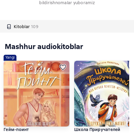
bildirishnomalar yuboramiz
Kitoblar
109
Mashhur audiokitoblar
Yangi
Гейм-поинт
Школа Приручателей