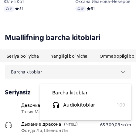
Юлия Кот
Оксана Иванова-Неверова
Audio
Audio
Средний рейтинг 5 на основе 1 оценок
5
1
Средний рейтинг 5 на осно
5
1
Muallifning barcha kitoblari
Seriya bo`yicha
Yangiligi bo`yicha
Ommabopligi bo`
Barcha kitoblar
Seriyasiz
Barcha kitoblar
Audiokitoblar
109
Девочка, которая полюбила
(Чтец)
55 127,27 soʻm
Тасия Маслова, Мария Гербер
Дыхание дракона
(Чтец)
65 309,09 soʻm
Фонда Ли, Шеннон Ли