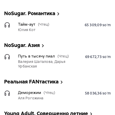
NoSugar. Романтика
Тайм-аут
(Чтец)
65 309,09 soʻm
Юлия Кот
NoSugar. Азия
Путь в тысячу пиал
(Чтец)
69 672,73 soʻm
Валерия Шаталова, Дарья
Урбанская
Реальная FANтастика
Деморежим
(Чтец)
58 036,36 soʻm
Аля Рогожина
Young Аdult. Совершенно летние