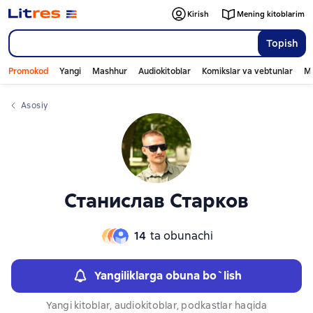
Слайдер с книгами
Kirish
Mening kitoblarim
Topish
Promokod
Yangi
Mashhur
Audiokitoblar
Komikslar va vebtunlar
Mo
Asosiy
Станислав Старков
14
ta obunachi
Yangiliklarga obuna bo`lish
Yangi kitoblar, audiokitoblar, podkastlar haqida