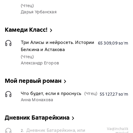
(Чтец)
Дарья Урбанская
Камеди Kласс!
Три Алисы и нейросеть. Истории
65 309,09 soʻm
Белкина и Астахова
(Чтец)
Александр Егоров
Мой первый роман
Что будет, если я проснусь
(Чтец)
55 127,27 soʻm
Анна Монахова
Дневник Батарейкина
vaqtinchalik
Дневник Батарейкина, или
2.