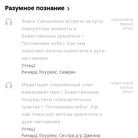
Разумное познание
vaqtinchalik
Знаки. Священные встречи на пути,
mavjud
поворотные моменты и
emas
божественные указатели +
Посланники небес. Как нам
помогают ангелы-хранители и духи-
наставники
(Чтец)
Ричард Лоуренс, Симран
vaqtinchalik
Медитация: сокровенный опыт
mavjud
взаимодействия с Божественным
emas
посредством созерцательных
практик + Посланники небес. Как
нам помогают ангелы-хранители и
духи-наставники
(Чтец)
Ричард Лоуренс, Сестра д-р Дженна