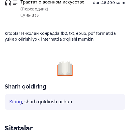
Трактат о военном искусстве
dan 46 400 soʻm
(Переводчик)
Сунь-цзы
Kitoblar Николай Конрадda fb2, txt, epub, pdf formatida
yuklab olinishi yoki internetda o'qilishi mumkin.
Sharh qoldiring
Kiring
, sharh qoldirish uchun
Sitatalar