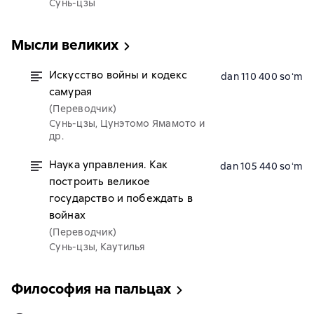
Сунь-цзы
Мысли великих
Искусство войны и кодекс
dan 110 400 soʻm
самурая
(Переводчик)
Сунь-цзы, Цунэтомо Ямамото и
др.
Наука управления. Как
dan 105 440 soʻm
построить великое
государство и побеждать в
войнах
(Переводчик)
Сунь-цзы, Каутилья
Философия на пальцах