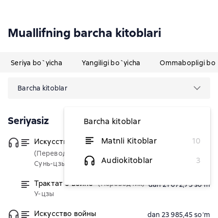
Muallifning barcha kitoblari
Seriya bo`yicha
Yangiligi bo`yicha
Ommabopligi bo`
Barcha kitoblar
Seriyasiz
Barcha kitoblar
Matnli Kitoblar
10
Искусство войны
dan 23 985,45 soʻm
(Переводчик)
Audiokitoblar
3
Сунь-цзы
Трактат о войне
(Переводчик)
dan 21 672,73 soʻm
У-цзы
Искусство войны
dan 23 985,45 soʻm