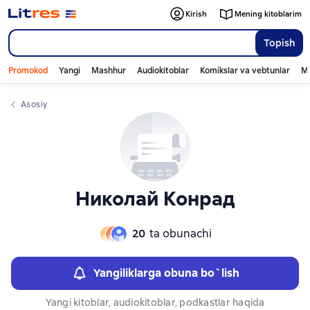
Слайдер с книгами
Слайдер с книгами
Kirish
Mening kitoblarim
Topish
Promokod
Yangi
Mashhur
Audiokitoblar
Komikslar va vebtunlar
Mo
Asosiy
Николай Конрад
20
ta obunachi
Yangiliklarga obuna bo`lish
Yangi kitoblar, audiokitoblar, podkastlar haqida