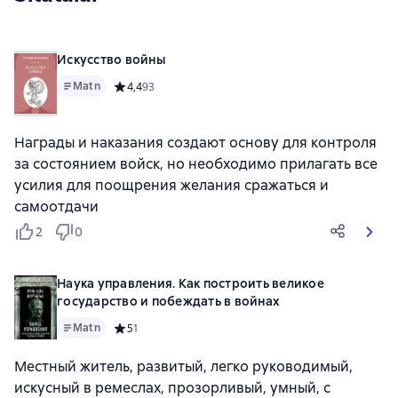
Искусство войны
Matn
Средний рейтинг 4,4 на основе 93 оценок
4,4
93
Награды и наказания создают основу для контроля
за состоянием войск, но необходимо прилагать все
усилия для поощрения желания сражаться и
самоотдачи
2
0
Наука управления. Как построить великое
государство и побеждать в войнах
Matn
Средний рейтинг 5 на основе 1 оценок
5
1
Местный житель, развитый, легко руководимый,
искусный в ремеслах, прозорливый, умный, с