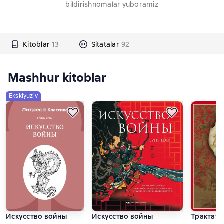
bildirishnomalar yuboramiz
Kitoblar
13
Sitatalar
92
Mashhur kitoblar
Eksklyuziv
Искусство войны
Искусство войны
Трактат 