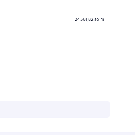
24 581,82 soʻm