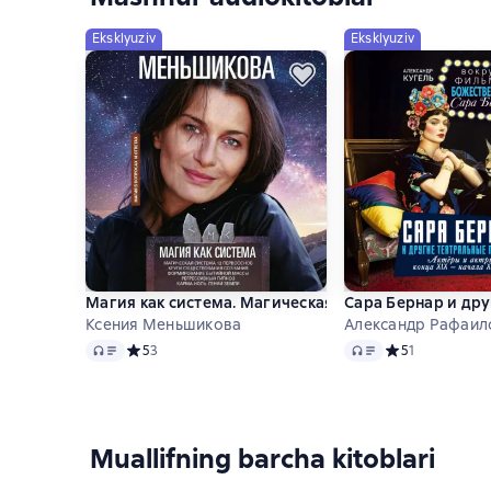
Eksklyuziv
Eksklyuziv
Магия как система. Магическая система 12 первоо
Сара Бернар и дру
Ксения Меньшикова
Александр Рафаил
Audio
Audio
Средний рейтинг 5 на основе 3 оценок
5
3
Средний рейтинг
5
1
Muallifning barcha kitoblari