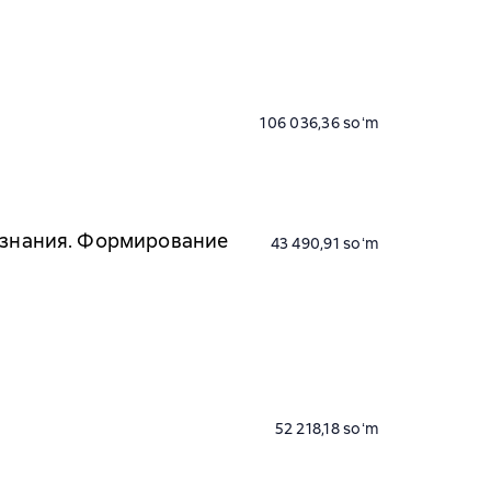
106 036,36 soʻm
сознания. Формирование
43 490,91 soʻm
52 218,18 soʻm