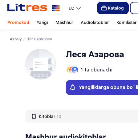
Слайдер с книгами
Katalog
UZ
Promokod
Yangi
Mashhur
Audiokitoblar
Komikslar 
Asosiy
Леся Азарова
Леся Азарова
1
ta obunachi
Yangiliklarga obuna bo`l
Kitoblar
10
Mashhur audiokitoblar