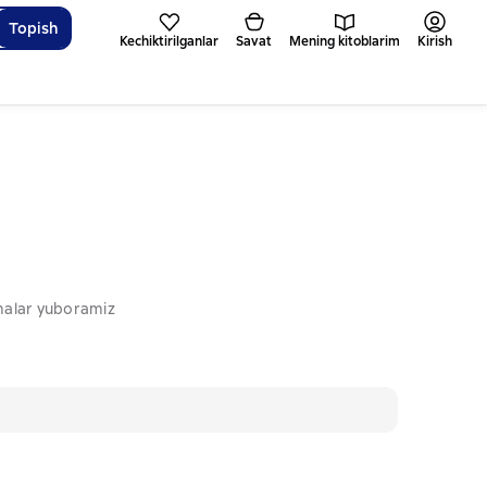
Topish
Kechiktirilganlar
Savat
Mening kitoblarim
Kirish
omalar yuboramiz