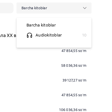
Barcha kitoblar
Barcha kitoblar
ала XX века
Audiokitoblar
10
(Чтец)
110 400 soʻm
47 854,55 soʻm
58 036,36 soʻm
39 127,27 soʻm
47 854,55 soʻm
106 036,36 soʻm