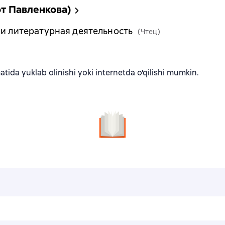
т Павленкова)
 и литературная деятельность
(Чтец)
tida yuklab olinishi yoki internetda o'qilishi mumkin.