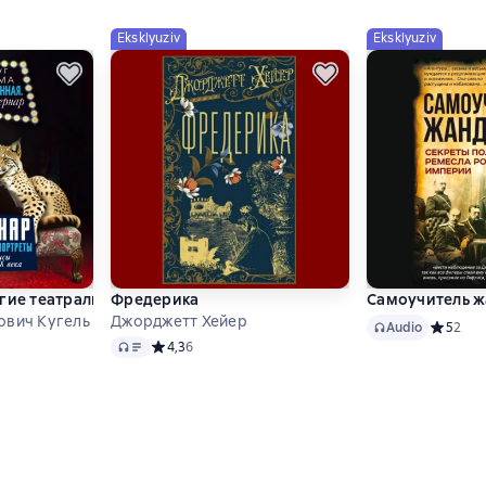
Eksklyuziv
Eksklyuziv
снов. Круги существования сознания. Формирование бытийной 
гие театральные портреты. Актеры и актрисы конца XIX – начал
Фредерика
Самоучитель ж
ович Кугель
Джорджетт Хейер
Audio
Audio
Средний 
5
2
Audio
 5 на основе 1 оценок
Средний рейтинг 4,3 на основе 6 оценок
4,3
6