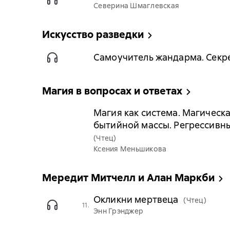
Северина Шмаглевская
Искусство разведки
Самоучитель жандарма. Секр
Магия в вопросах и ответах
Магия как система. Магическ
бытийной массы. Регрессивны
(Чтец)
Ксения Меньшикова
Мередит Митчелл и Алан Маркби
Окликни мертвеца
(Чтец)
11.
Энн Грэнджер