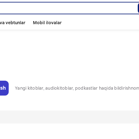
va vebtunlar
Mobil ilovalar
ish
Yangi kitoblar, audiokitoblar, podkastlar haqida bildirishn