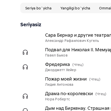
Seriya bo`yicha
Yangiligi bo`yicha
Ommabo
Seriyasiz
Сара Бернар и другие театрал
Александр Рафаилович Кугель
Подвал для Николая II. Мему
Павел Быков
Фредерика
(Чтец)
Джорджетт Хейер
Пожар моей жизни
(Чтец)
Лидия Антонова
Драма по-королевски
(Чтец)
Нора Робертс
Дым над Биркенау. Страшная