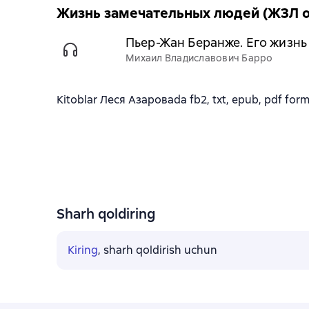
Жизнь замечательных людей (ЖЗЛ о
Пьер-Жан Беранже. Его жизнь
Михаил Владиславович Барро
Kitoblar Леся Азароваda fb2, txt, epub, pdf forma
Sharh qoldiring
Kiring
, sharh qoldirish uchun