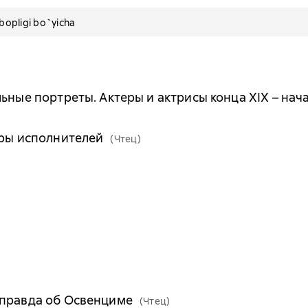
pligi bo`yicha
ьные портреты. Актеры и актрисы конца XIX – нач
ары исполнителей
(Чтец)
 правда об Освенциме
(Чтец)