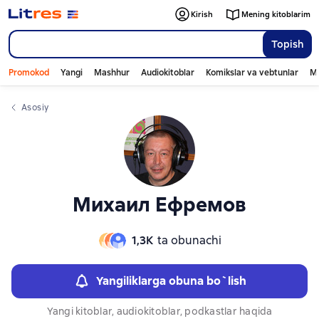
Слайдер с книгами
Слайдер с книгами
Kirish
Mening kitoblarim
Topish
Promokod
Yangi
Mashhur
Audiokitoblar
Komikslar va vebtunlar
Mo
Asosiy
Михаил Ефремов
1,3К
ta obunachi
Yangiliklarga obuna bo`lish
Yangi kitoblar, audiokitoblar, podkastlar haqida