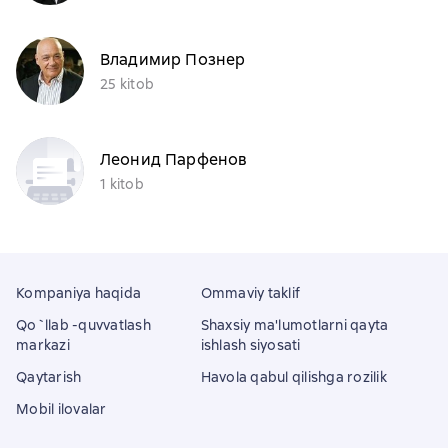
Владимир Познер
25 kitob
Леонид Парфенов
1 kitob
Kompaniya haqida
Ommaviy taklif
Qo`llab -quvvatlash
Shaxsiy ma'lumotlarni qayta
markazi
ishlash siyosati
Qaytarish
Havola qabul qilishga rozilik
Mobil ilovalar