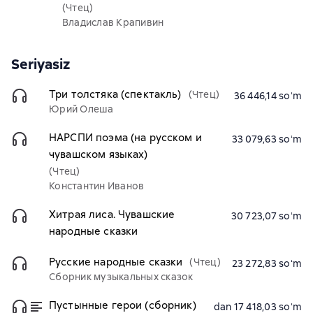
(Чтец)
Владислав Крапивин
Seriyasiz
Три толстяка (спектакль)
(Чтец)
36 446,14 soʻm
Юрий Олеша
НАРСПИ поэма (на русском и
33 079,63 soʻm
чувашском языках)
(Чтец)
Константин Иванов
Хитрая лиса. Чувашские
30 723,07 soʻm
народные сказки
Русские народные сказки
(Чтец)
23 272,83 soʻm
Сборник музыкальных сказок
Пустынные герои (сборник)
dan 17 418,03 soʻm