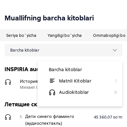
Muallifning barcha kitoblari
Seriya bo`yicha
Yangiligi bo`yicha
Ommabopligi bo`
Barcha kitoblar
INSPIRIA audio
Barcha kitoblar
Matnli Kitoblar
1
История одного города
(Чтец)
37 909,84 soʻm
Михаил Салтыков-Щедрин
Audiokitoblar
9
Летящие сказки
Дети синего фламинго
5.
45 360,07 soʻm
(аудиоспектакль)