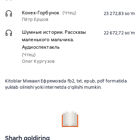
Конек-Горбунок
(Чтец)
23 272,83 soʻm
Пётр Ершов
Шумные истории. Рассказы
22 672,72 soʻm
маленького мальчика.
Аудиоспектакль
(Чтец)
Олег Кургузов
Kitoblar Михаил Ефремовda fb2, txt, epub, pdf formatida
yuklab olinishi yoki internetda o'qilishi mumkin.
Sharh qoldiring