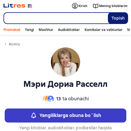
Kirish
Mening kitoblarim
Topish
Promokod
Yangi
Mashhur
Audiokitoblar
Komikslar va vebtunlar
Mo
Asosiy
Мэри Дориа Расселл
13
ta obunachi
Yangiliklarga obuna bo`lish
Yangi kitoblar, audiokitoblar, podkastlar haqida