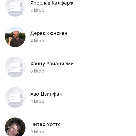
Ярослав Калфарж
2 kitob
Дерек Кюнскен
4 kitob
Ханну Райаниеми
8 kitob
Хао Цзинфан
4 kitob
Питер Уоттс
9 kitob