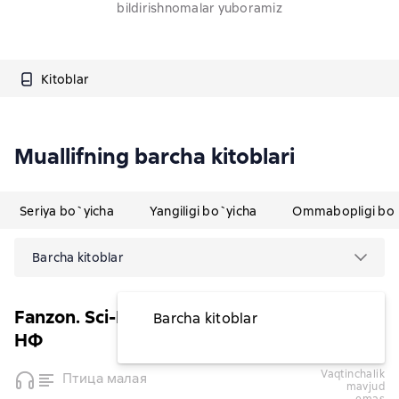
bildirishnomalar yuboramiz
Kitoblar
Muallifning barcha kitoblari
Seriya bo`yicha
Yangiligi bo`yicha
Ommabopligi bo`
Barcha kitoblar
Fanzon. Sci-Fi Universe. Лучшая новая
Barcha kitoblar
НФ
vaqtinchalik
Птица малая
mavjud