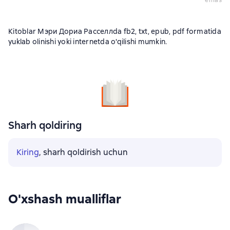
emas
Kitoblar Мэри Дориа Расселлda fb2, txt, epub, pdf formatida
yuklab olinishi yoki internetda o'qilishi mumkin.
Sharh qoldiring
Kiring
, sharh qoldirish uchun
O'xshash mualliflar