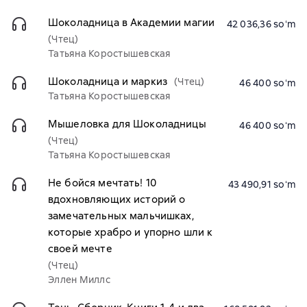
Шоколадница в Академии магии
42 036,36 soʻm
(Чтец)
Татьяна Коростышевская
Шоколадница и маркиз
(Чтец)
46 400 soʻm
Татьяна Коростышевская
Мышеловка для Шоколадницы
46 400 soʻm
(Чтец)
Татьяна Коростышевская
Не бойся мечтать! 10
43 490,91 soʻm
вдохновляющих историй о
замечательных мальчишках,
которые храбро и упорно шли к
своей мечте
(Чтец)
Эллен Миллс