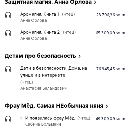
Защитная магия. Анна Орлова
Аромагия. Книга 1
(Чтец)
23 796,36 soʻm
Анна Орлова
Аромагия. Книга 2
(Чтец)
65 309,09 soʻm
Анна Орлова
Детям про безопасность
Дети в безопасности. Дома, на
76 945,45 soʻm
улице и в интернете
(Чтец)
Анастасия Баландович
Фрау Мёд. Самая НЕобычная няня
И появилась фрау Мёд
(Чтец)
1.
49 309,09 soʻm
Сабина Больманн