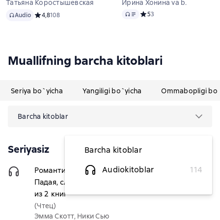
Татьяна Коростышевская
Ирина Хонина va b.
Audio
Audio
Средний рейтинг 5 на осно
5
3
Audio
Средний рейтинг 4,8 на основе 108 оценок
4,8
108
Muallifning barcha kitoblari
Seriya bo`yicha
Yangiligi bo`yicha
Ommabopligi bo`
Barcha kitoblar
Seriyasiz
Barcha kitoblar
Audiokitoblar
114
Романтика. Любовь между нами.
100 218,18 soʻm
Падая, словно звезды. Комплект
из 2 книг
(Чтец)
Эмма Скотт, Ники Сью