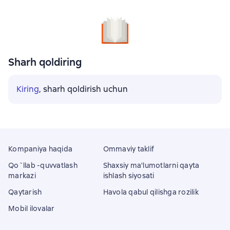
Sharh qoldiring
Kiring
, sharh qoldirish uchun
Kompaniya haqida
Ommaviy taklif
Qo`llab -quvvatlash
Shaxsiy ma'lumotlarni qayta
markazi
ishlash siyosati
Qaytarish
Havola qabul qilishga rozilik
Mobil ilovalar