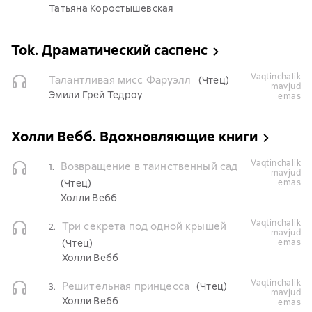
Татьяна Коростышевская
Tok. Драматический саспенс
vaqtinchalik
Талантливая мисс Фаруэлл
(Чтец)
mavjud
Эмили Грей Тедроу
emas
Холли Вебб. Вдохновляющие книги
vaqtinchalik
Возвращение в таинственный сад
1.
mavjud
(Чтец)
emas
Холли Вебб
vaqtinchalik
Три секрета под одной крышей
2.
mavjud
(Чтец)
emas
Холли Вебб
vaqtinchalik
Решительная принцесса
(Чтец)
3.
mavjud
Холли Вебб
emas