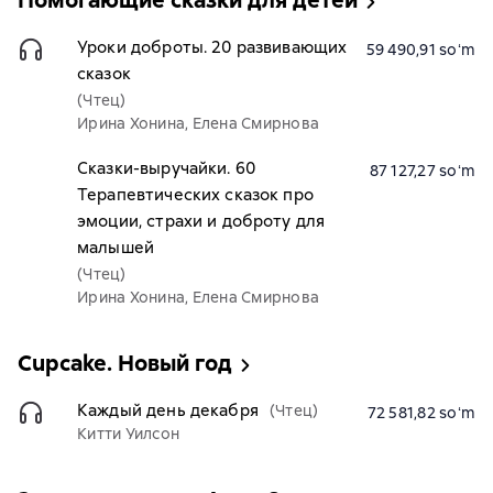
Помогающие сказки для детей
Уроки доброты. 20 развивающих
59 490,91 soʻm
сказок
(Чтец)
Ирина Хонина, Елена Смирнова
Сказки-выручайки. 60
87 127,27 soʻm
Терапевтических сказок про
эмоции, страхи и доброту для
малышей
(Чтец)
Ирина Хонина, Елена Смирнова
Cupcake. Новый год
Каждый день декабря
(Чтец)
72 581,82 soʻm
Китти Уилсон