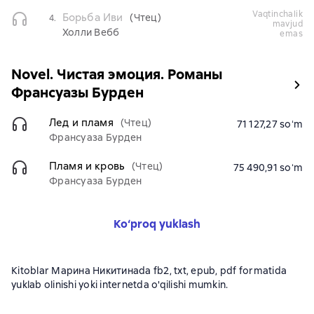
vaqtinchalik
Борьба Иви
(Чтец)
4.
mavjud
Холли Вебб
emas
Novel. Чистая эмоция. Романы
Франсуазы Бурден
Лед и пламя
(Чтец)
71 127,27 soʻm
Франсуаза Бурден
Пламя и кровь
(Чтец)
75 490,91 soʻm
Франсуаза Бурден
Ko‘proq yuklash
Kitoblar Марина Никитинаda fb2, txt, epub, pdf formatida
yuklab olinishi yoki internetda o'qilishi mumkin.