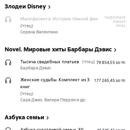
Злодеи Disney
vaqtinchalik
Малефисента. История тёмной феи
mavjud
(Чтец)
emas
Серена Валентино
Novel. Мировые хиты Барбары Дэвис
Тысяча свадебных платьев
(Чтец)
79 854,55 soʻm
Барбара Дэвис
Женские судьбы. Комплект из 3
177 265,45 soʻm
книг
(Чтец)
Сара Джио, Валери Перрен и др.
Азбука семьи
Азбука счастливой семьи. 30