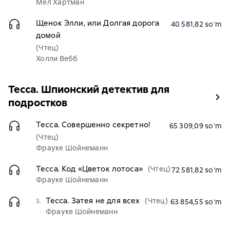
Мел Хартман
Щенок Элли, или Долгая дорога
40 581,82 soʻm
домой
(Чтец)
Холли Вебб
Тесса. Шпионский детектив для
подростков
Тесса. Совершенно секретно!
65 309,09 soʻm
(Чтец)
Фрауке Шойнеманн
Тесса. Код «Цветок лотоса»
(Чтец)
72 581,82 soʻm
Фрауке Шойнеманн
Тесса. Затея не для всех
(Чтец)
3.
63 854,55 soʻm
Фрауке Шойнеманн