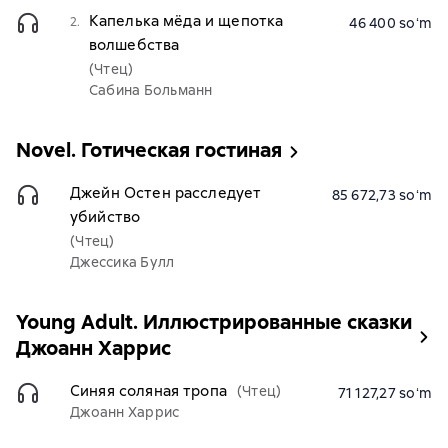
Капелька мёда и щепотка
2.
46 400 soʻm
волшебства
(Чтец)
Сабина Больманн
Novel. Готическая гостиная
Джейн Остен расследует
85 672,73 soʻm
убийство
(Чтец)
Джессика Булл
Young Adult. Иллюстрированные сказки
Джоанн Харрис
Синяя соляная тропа
(Чтец)
71 127,27 soʻm
Джоанн Харрис