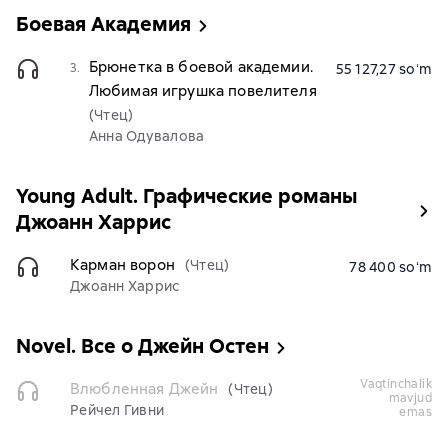
Боевая Академия
Брюнетка в боевой академии.
3.
55 127,27 soʻm
Любимая игрушка повелителя
(Чтец)
Анна Одувалова
Young Adult. Графические романы
Джоанн Харрис
Карман ворон
(Чтец)
78 400 soʻm
Джоанн Харрис
Novel. Все о Джейн Остен
vaqtinchalik
Влюбленная Джейн
(Чтец)
mavjud
Рейчел Гивни
emas