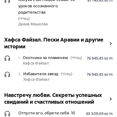
81 745,45 soʻm
уроков осознанного
родительства
(Чтец)
Диана Машкова
Хафса Файзал. Пески Аравии и другие
истории
Охотники за пламенем
(Чтец)
1.
76 945,45 soʻm
Хафса Файзал
Избавители звезд
(Чтец)
2.
76 945,45 soʻm
Хафса Файзал
Навстречу любви. Секреты успешных
свиданий и счастливых отношений
Отпусти его, обрети себя. 10
65 309,09 soʻm