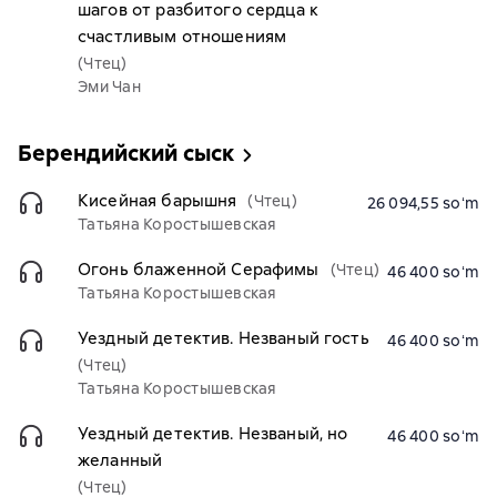
шагов от разбитого сердца к
счастливым отношениям
(Чтец)
Эми Чан
Берендийский сыск
Кисейная барышня
(Чтец)
26 094,55 soʻm
Татьяна Коростышевская
Огонь блаженной Серафимы
(Чтец)
46 400 soʻm
Татьяна Коростышевская
Уездный детектив. Незваный гость
46 400 soʻm
(Чтец)
Татьяна Коростышевская
Уездный детектив. Незваный, но
46 400 soʻm
желанный
(Чтец)