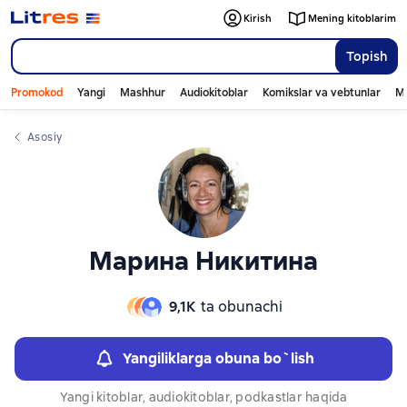
Слайдер с книгами
Kirish
Mening kitoblarim
Topish
Promokod
Yangi
Mashhur
Audiokitoblar
Komikslar va vebtunlar
Mo
Asosiy
Марина Никитина
9,1К
ta obunachi
Yangiliklarga obuna bo`lish
Yangi kitoblar, audiokitoblar, podkastlar haqida