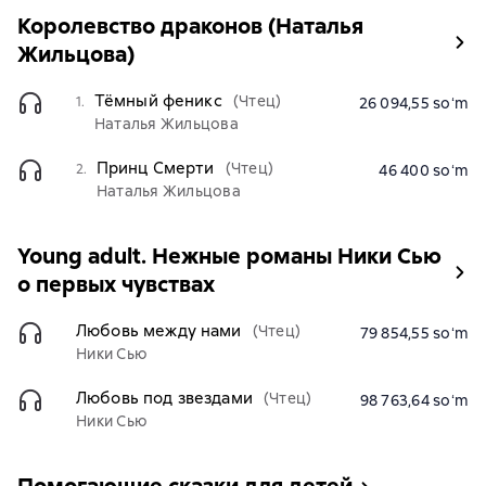
Королевство драконов (Наталья
Жильцова)
Тёмный феникс
(Чтец)
1.
26 094,55 soʻm
Наталья Жильцова
Принц Смерти
(Чтец)
2.
46 400 soʻm
Наталья Жильцова
Young adult. Нежные романы Ники Сью
о первых чувствах
Любовь между нами
(Чтец)
79 854,55 soʻm
Ники Сью
Любовь под звездами
(Чтец)
98 763,64 soʻm
Ники Сью