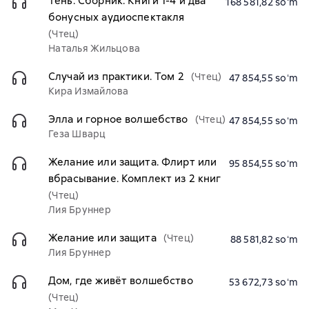
Тень. Сборник. Книги 1-4 и два
168 581,82 soʻm
бонусных аудиоспектакля
(Чтец)
Наталья Жильцова
Случай из практики. Том 2
(Чтец)
47 854,55 soʻm
Кира Измайлова
Элла и горное волшебство
(Чтец)
47 854,55 soʻm
Геза Шварц
Желание или защита. Флирт или
95 854,55 soʻm
вбрасывание. Комплект из 2 книг
(Чтец)
Лия Бруннер
Желание или защита
(Чтец)
88 581,82 soʻm
Лия Бруннер
Дом, где живёт волшебство
53 672,73 soʻm
(Чтец)