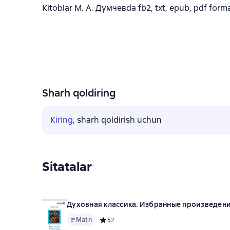
Kitoblar М. А. Думчевda fb2, txt, epub, pdf forma
Sharh qoldiring
Kiring
, sharh qoldirish uchun
Sitatalar
Духовная классика. Избранные произведени
Matn
Средний рейтинг 5 на основе 2 оценок
5
2