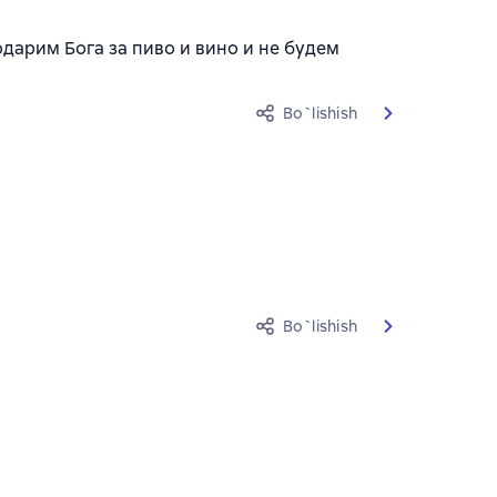
дарим Бога за пиво и вино и не будем
Bo`lishish
Bo`lishish