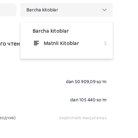
Barcha kitoblar
Barcha kitoblar
го чтения
Matnli Kitoblar
3
(Переводчик)
dan 105 440 soʻm
dan 50 909,09 soʻm
dan 105 440 soʻm
водчик)
vaqtinchalik mavjud emas