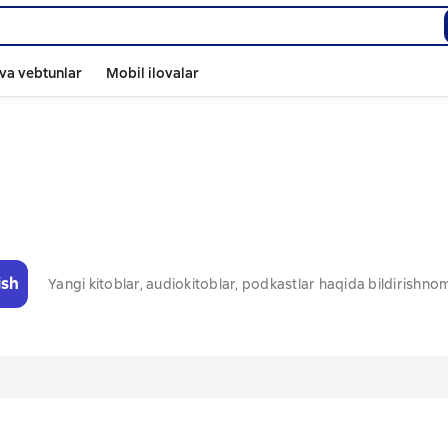
va vebtunlar
Mobil ilovalar
ish
Yangi kitoblar, audiokitoblar, podkastlar haqida bildirishn