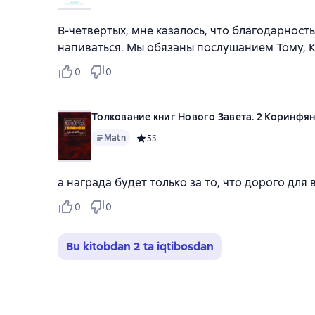
В-четвертых, мне казалось, что благодарнос
напиваться. Мы обязаны послушанием Тому, К
0
0
Толкование книг Нового Завета. 2 Коринфя
Matn
Средний рейтинг 5 на основе 5 оценок
5
5
а награда будет только за то, что дорого для 
0
0
Bu kitobdan 2 ta iqtibosdan