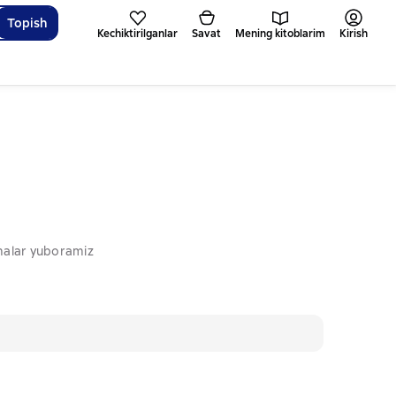
Topish
Kechiktirilganlar
Savat
Mening kitoblarim
Kirish
omalar yuboramiz