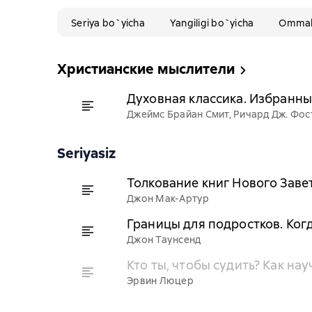
Seriya bo`yicha
Yangiligi bo`yicha
Ommabo
Христианские мыслители
Духовная классика. Избранны
Джеймс Брайан Смит, Ричард Дж. Фос
Seriyasiz
Толкование книг Нового Заве
Джон Мак-Артур
Границы для подростков. Когд
Джон Таунсенд
Кто ты, чтобы судить? Как на
Эрвин Люцер