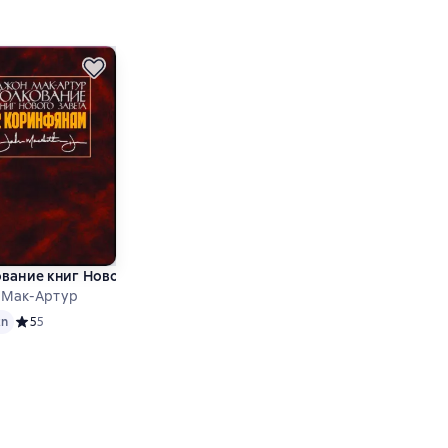
 говорить «нет»
ые произведения для самостоятельного и группового чтения
вание книг Нового Завета. 2 Коринфянам
 Мак-Артур
ове 2 оценок
tn
Средний рейтинг 5 на основе 5 оценок
5
5