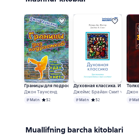
Границы для подростков. Когда говорить «да», как
Духовная классика. Избранн
Толко
Джон Таунсенд
Джеймс Брайан Смит va b.
Джон
Matn
Matn
Matn
Matn
Средний рейтинг 5 на основе 2 оценок
5
2
Matn
Средний рейтинг 5 на осн
5
2
Ma
Muallifning barcha kitoblari