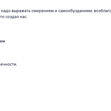
ть надо выражать смирением и самообузданием: возблаго
то создал нас.
нам
вечности.