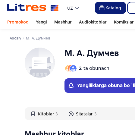
Слайдер с книгами
Katalog
UZ
Promokod
Yangi
Mashhur
Audiokitoblar
Komikslar 
Asosiy
М. А. Думчев
М. А. Думчев
2
ta obunachi
Yangiliklarga obuna bo`l
Kitoblar
3
Sitatalar
3
Mashhur kitoblar