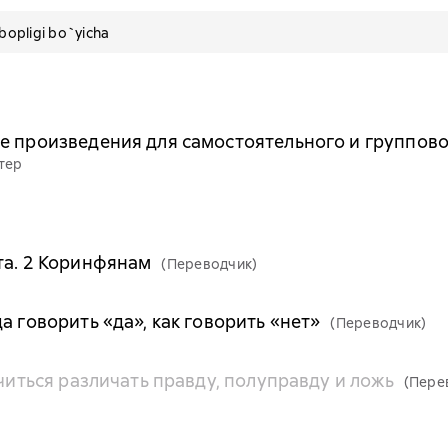
pligi bo`yicha
е произведения для самостоятельного и группово
тер
та. 2 Коринфянам
(Переводчик)
а говорить «да», как говорить «нет»
(Переводчик)
учиться различать правду, полуправду и ложь
(Пере