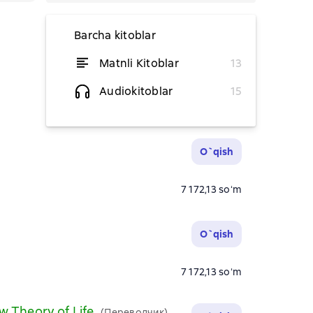
Barcha kitoblar
Matnli Kitoblar
13
O`qish
Audiokitoblar
15
7 172,13 soʻm
O`qish
7 172,13 soʻm
O`qish
7 172,13 soʻm
w Theory of Life
(Переводчик)