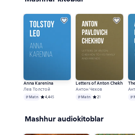
Anna Karenina
Letters of Anton Chekhov to 
The
Лев Толстой
Антон Чехов
Ан
Matn
Matn
Mat
Matn
Средний рейтинг 4,4 на основе 45 оценок
4,4
45
Matn
Средний рейтинг 2 на о
2
1
Mashhur audiokitoblar