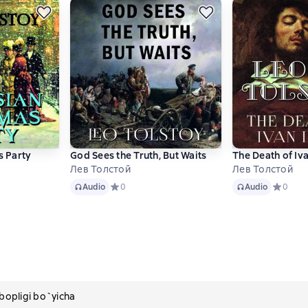
s Party
God Sees the Truth, But Waits
The Death of Iva
Лев Толстой
Лев Толстой
Audio
Audio
инг 5 на основе 1 оценок
Audio
Средний рейтинг 0 на основе 0 оценок
0
Audio
Средний 
0
pligi bo`yicha