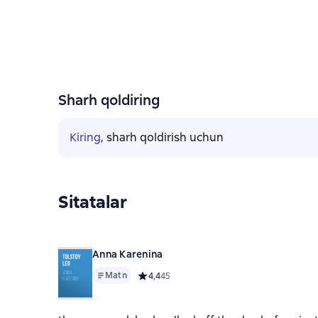
Sharh qoldiring
Kiring
, sharh qoldirish uchun
Sitatalar
Anna Karenina
Matn
Средний рейтинг 4,4 на основе 45 оценок
4,4
45