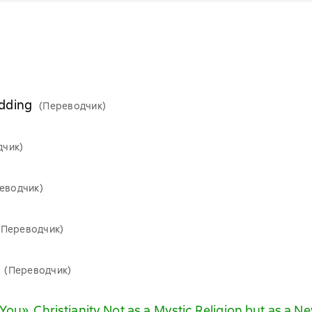
edding
(Переводчик)
дчик)
еводчик)
(Переводчик)
(Переводчик)
ou». Christianity Not as a Mystic Religion but as a Ne