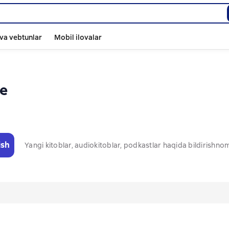
va vebtunlar
Mobil ilovalar
ce
ish
Yangi kitoblar, audiokitoblar, podkastlar haqida bildirishn