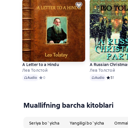
A Letter to a Hindu
A Russian Christma
Лев Толстой
Лев Толстой
Audio
Audio
Audio
Средний рейтинг 0 на основе 0 оценок
0
Audio
Средний рейт
5
1
Muallifning barcha kitoblari
Seriya bo`yicha
Yangiligi bo`yicha
Ommabo