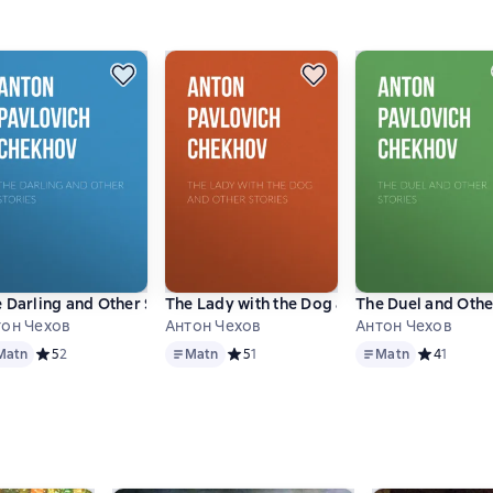
His Family and Friends
 Darling and Other Stories
The Lady with the Dog and Other Stories
The Duel and Othe
тон Чехов
Антон Чехов
Антон Чехов
n
Matn
Matn
снове 1 оценок
Matn
Средний рейтинг 5 на основе 2 оценок
5
2
Matn
Средний рейтинг 5 на основе 1 оценок
5
1
Matn
Средний ре
4
1