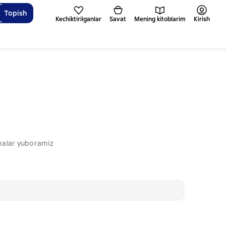
Topish
Kechiktirilganlar
Savat
Mening kitoblarim
Kirish
omalar yuboramiz