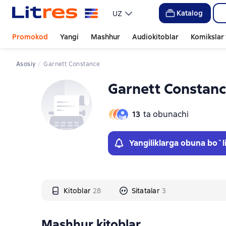
Слайдер с книгами
Слайдер с книгами
Katalog
UZ
Promokod
Yangi
Mashhur
Audiokitoblar
Komikslar 
Asosiy
Garnett Constance
Garnett Constan
13
ta obunachi
Yangiliklarga obuna bo`l
Kitoblar
28
Sitatalar
3
Mashhur kitoblar