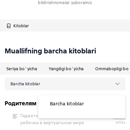
bildirishnomalar yuboramiz
Kitoblar
Muallifning barcha kitoblari
Seriya bo`yicha
Yangiligi bo`yicha
Ommabopligi bo`
Barcha kitoblar
Родителям о детях
Barcha kitoblar
vaqtinchalik
Гаджетомания: как не потерять
mavjud
ребенка в виртуальном мире
emas