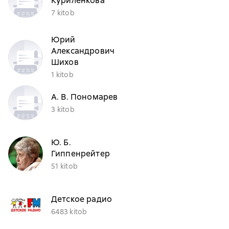
Куриленкова
7 kitob
Юрий
Александрович
Шихов
1 kitob
А. В. Пономарев
3 kitob
Ю. Б.
Гиппенрейтер
51 kitob
Детское радио
6483 kitob