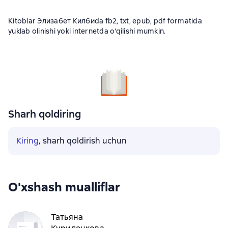
Kitoblar Элизабет Килбиda fb2, txt, epub, pdf formatida
yuklab olinishi yoki internetda o'qilishi mumkin.
Sharh qoldiring
Kiring
, sharh qoldirish uchun
O'xshash mualliflar
Татьяна