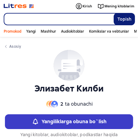
Kirish
Mening kitoblarim
Topish
Promokod
Yangi
Mashhur
Audiokitoblar
Komikslar va vebtunlar
Mo
Asosiy
Элизабет Килби
2
ta obunachi
Yangiliklarga obuna bo`lish
Yangi kitoblar, audiokitoblar, podkastlar haqida