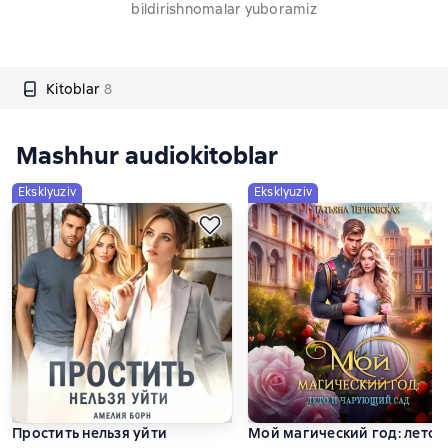
bildirishnomalar yuboramiz
Kitoblar
8
Mashhur audiokitoblar
Eksklyuziv
Eksklyuziv
Простить нельзя уйти
Мой магический год: лето 