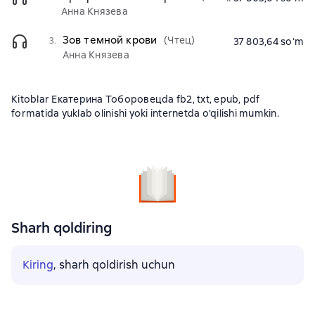
Анна Князева
Зов темной крови
(Чтец)
3.
37 803,64 soʻm
Анна Князева
Kitoblar Екатерина Тоборовецda fb2, txt, epub, pdf
formatida yuklab olinishi yoki internetda o'qilishi mumkin.
Sharh qoldiring
Kiring
, sharh qoldirish uchun