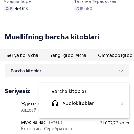
Амелия Борн
Татьяна Терновская
Audio
Audio
Средний рейтинг 4,6 на основе 13 оценок
4,6
13
Средний рейтинг 0 на осно
0
Muallifning barcha kitoblari
Seriya bo`yicha
Yangiligi bo`yicha
Ommabopligi bo`
Barcha kitoblar
Seriyasiz
Barcha kitoblar
Audiokitoblar
8
Ждите женщину!
(Чтец)
39 127,27 soʻm
Андрей Толкачев
Муж на час
(Чтец)
21 672,73 soʻm
Екатерина Серебрякова