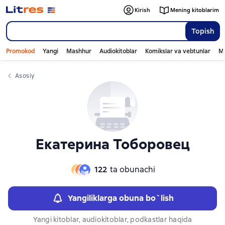
Слайдер с книгами
Kirish
Mening kitoblarim
Topish
Promokod
Yangi
Mashhur
Audiokitoblar
Komikslar va vebtunlar
Mo
Asosiy
Екатерина Тоборовец
122
ta obunachi
Yangiliklarga obuna bo`lish
Yangi kitoblar, audiokitoblar, podkastlar haqida