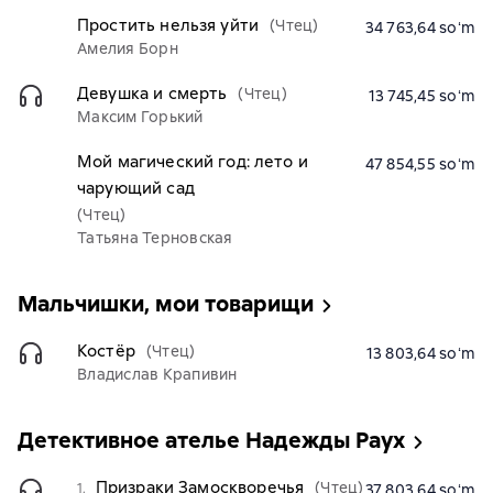
Простить нельзя уйти
(Чтец)
34 763,64 soʻm
Амелия Борн
Девушка и смерть
(Чтец)
13 745,45 soʻm
Максим Горький
Мой магический год: лето и
47 854,55 soʻm
чарующий сад
(Чтец)
Татьяна Терновская
Мальчишки, мои товарищи
Костёр
(Чтец)
13 803,64 soʻm
Владислав Крапивин
Детективное ателье Надежды Раух
Призраки Замоскворечья
(Чтец)
1.
37 803,64 soʻm