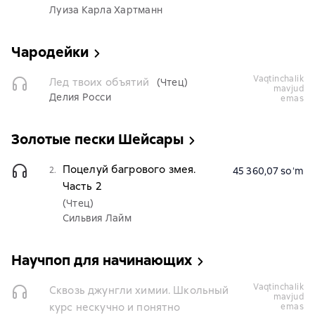
Луиза Карла Хартманн
Чародейки
vaqtinchalik
Лед твоих объятий
(Чтец)
mavjud
Делия Росси
emas
Золотые пески Шейсары
Поцелуй багрового змея.
2.
45 360,07 soʻm
Часть 2
(Чтец)
Сильвия Лайм
Научпоп для начинающих
vaqtinchalik
Сквозь джунгли химии. Школьный
mavjud
курс нескучно и понятно
emas