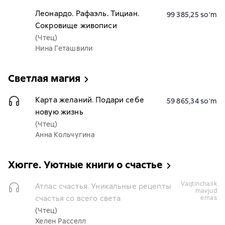
Леонардо. Рафаэль. Тициан.
99 385,25 soʻm
Сокровище живописи
(Чтец)
Нина Геташвили
Светлая магия
Карта желаний. Подари себе
59 865,34 soʻm
новую жизнь
(Чтец)
Анна Кольчугина
Хюгге. Уютные книги о счастье
vaqtinchalik
Атлас счастья. Уникальные рецепты
mavjud
счастья со всего света
emas
(Чтец)
Хелен Расселл