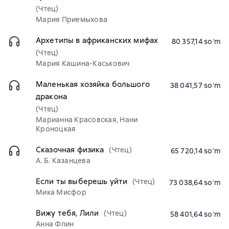
(Чтец)
Мария Приемыхова
Архетипы в африканских мифах
80 357,14 soʻm
(Чтец)
Мария Кашина-Каськович
Маленькая хозяйка большого
38 041,57 soʻm
дракона
(Чтец)
Марианна Красовская, Нани
Кроноцкая
Сказочная физика
(Чтец)
65 720,14 soʻm
А. Б. Казанцева
Если ты выберешь уйти
(Чтец)
73 038,64 soʻm
Мика Мисфор
Вижу тебя, Лили
(Чтец)
58 401,64 soʻm
Анна Флин