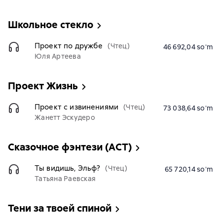
Школьное стекло
Проект по дружбе
(Чтец)
46 692,04 soʻm
Юля Артеева
Проект Жизнь
Проект с извинениями
(Чтец)
73 038,64 soʻm
Жанетт Эскудеро
Сказочное фэнтези (АСТ)
Ты видишь, Эльф?
(Чтец)
65 720,14 soʻm
Татьяна Раевская
Тени за твоей спиной