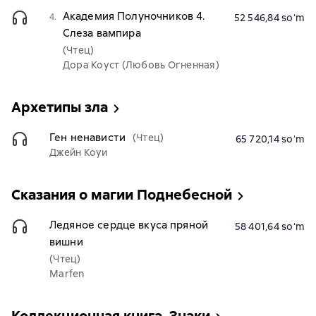
Академия Полуночников 4.
4.
52 546,84 soʻm
Слеза вампира
(Чтец)
Дора Коуст (Любовь Огненная)
Архетипы зла
Ген ненависти
(Чтец)
65 720,14 soʻm
Джейн Коуи
Сказания о магии Поднебесной
Ледяное сердце вкуса пряной
58 401,64 soʻm
вишни
(Чтец)
Marfen