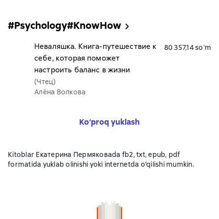
#Psychology#KnowHow
Неваляшка. Книга-путешествие к
80 357,14 soʻm
себе, которая поможет
настроить баланс в жизни
(Чтец)
Алёна Волкова
Ko‘proq yuklash
Kitoblar Екатерина Пермяковаda fb2, txt, epub, pdf
formatida yuklab olinishi yoki internetda o'qilishi mumkin.