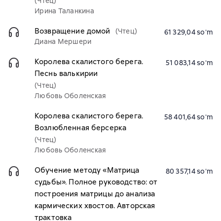
(Чтец)
Ирина Таланкина
Возвращение домой
(Чтец)
61 329,04 soʻm
Диана Мершери
Королева скалистого берега.
51 083,14 soʻm
Песнь валькирии
(Чтец)
Любовь Оболенская
Королева скалистого берега.
58 401,64 soʻm
Возлюбленная берсерка
(Чтец)
Любовь Оболенская
Обучение методу «Матрица
80 357,14 soʻm
судьбы». Полное руководство: от
построения матрицы до анализа
кармических хвостов. Авторская
трактовка