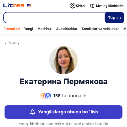
Слайдер с книгами
Kirish
Mening kitoblarim
Topish
Promokod
Yangi
Mashhur
Audiokitoblar
Komikslar va vebtunlar
Mo
Asosiy
Екатерина Пермякова
158
ta obunachi
Yangiliklarga obuna bo`lish
Yangi kitoblar, audiokitoblar, podkastlar haqida