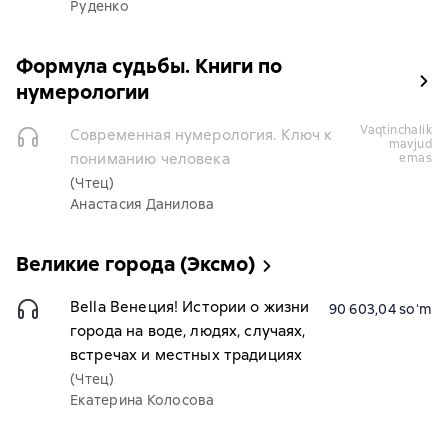
Руденко
Формула судьбы. Книги по
нумерологии
vaqtinchalik
Современная нумерология. Ключ к
mavjud
пониманию человека
emas
(Чтец)
Анастасия Данилова
Великие города (Эксмо)
Bella Венеция! Истории о жизни
90 603,04 soʻm
города на воде, людях, случаях,
встречах и местных традициях
(Чтец)
Екатерина Колосова