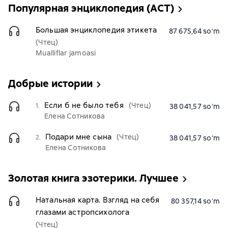
Популярная энциклопедия (АСТ)
Большая энциклопедия этикета
87 675,64 soʻm
(Чтец)
Mualliflar jamoasi
Добрые истории
Если б не было тебя
(Чтец)
1.
38 041,57 soʻm
Елена Сотникова
Подари мне сына
(Чтец)
2.
38 041,57 soʻm
Елена Сотникова
Золотая книга эзотерики. Лучшее
Натальная карта. Взгляд на себя
80 357,14 soʻm
глазами астропсихолога
(Чтец)