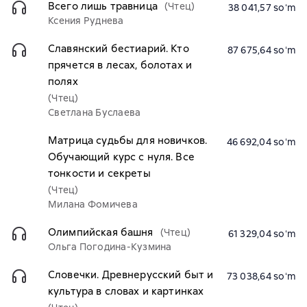
Всего лишь травница
(Чтец)
38 041,57 soʻm
Ксения Руднева
Славянский бестиарий. Кто
87 675,64 soʻm
прячется в лесах, болотах и
полях
(Чтец)
Светлана Буслаева
Матрица судьбы для новичков.
46 692,04 soʻm
Обучающий курс с нуля. Все
тонкости и секреты
(Чтец)
Милана Фомичева
Олимпийская башня
(Чтец)
61 329,04 soʻm
Ольга Погодина-Кузмина
Словечки. Древнерусский быт и
73 038,64 soʻm
культура в словах и картинках