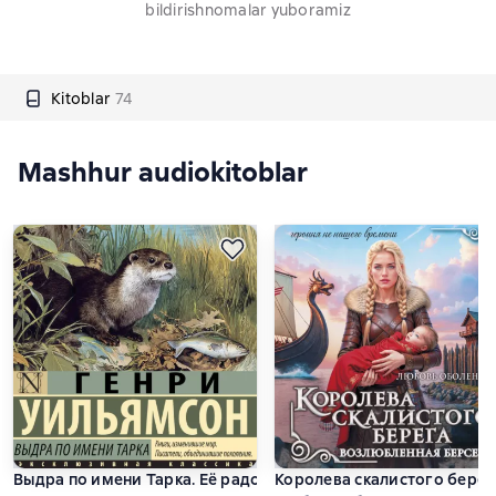
bildirishnomalar yuboramiz
Kitoblar
74
Mashhur audiokitoblar
Выдра по имени Тарка. Её радостная жизнь и её смерть в до
Королева скалистого берег