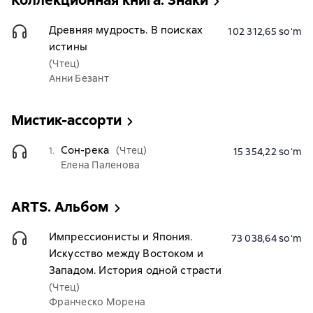
Коллекционная книга. Знаки
Древняя мудрость. В поисках
102 312,65 soʻm
истины
(Чтец)
Анни Безант
Мистик-ассорти
Сон-река
(Чтец)
1.
15 354,22 soʻm
Елена Паленова
ARTS. Альбом
Импрессионисты и Япония.
73 038,64 soʻm
Искусство между Востоком и
Западом. История одной страсти
(Чтец)
Франческо Морена