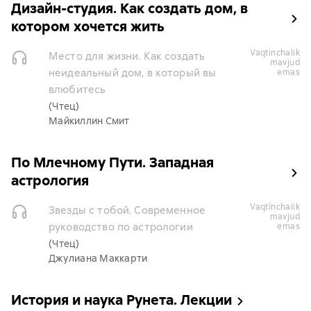
Дизайн-студия. Как создать дом, в
котором хочется жить
vaqtinchalik
Место для жизни. Как создать
mavjud
неидеальный дом, в который вы
emas
влюбитесь
(Чтец)
Майкиллин Смит
По Млечному Пути. Западная
астрология
vaqtinchalik
Звезды с тобой. Современное
mavjud
руководство по астрологии
emas
(Чтец)
Джулиана Маккарти
История и наука Рунета. Лекции