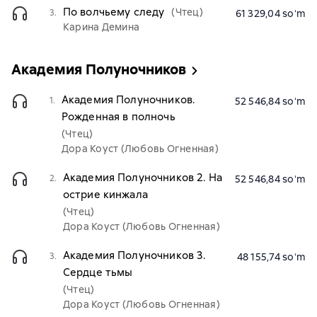
По волчьему следу
(Чтец)
3.
61 329,04 soʻm
Карина Демина
Академия Полуночников
Академия Полуночников.
1.
52 546,84 soʻm
Рожденная в полночь
(Чтец)
Дора Коуст (Любовь Огненная)
Академия Полуночников 2. На
2.
52 546,84 soʻm
острие кинжала
(Чтец)
Дора Коуст (Любовь Огненная)
Академия Полуночников 3.
3.
48 155,74 soʻm
Сердце тьмы
(Чтец)
Дора Коуст (Любовь Огненная)