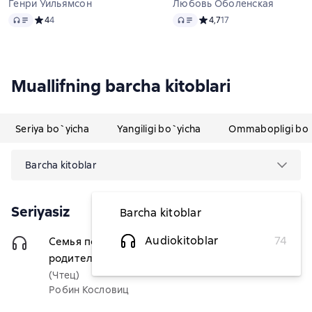
Генри Уильямсон
Любовь Оболенская
Audio
Audio
Средний рейтинг 4 на основе 4 оценок
4
4
Средний рейтинг 4,7 на ос
4,7
17
Muallifning barcha kitoblari
Seriya bo`yicha
Yangiligi bo`yicha
Ommabopligi bo`
Barcha kitoblar
Seriyasiz
Barcha kitoblar
Audiokitoblar
74
Семья после ПТСР. Как стать
80 357,14 soʻm
родителем своей мечты
(Чтец)
Робин Кословиц