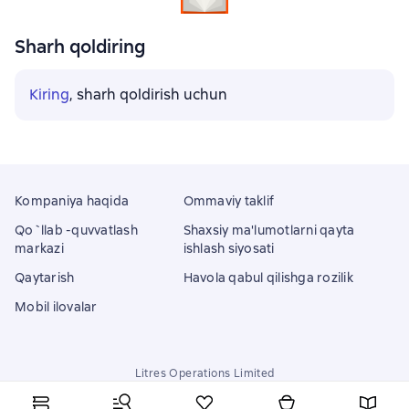
Sharh qoldiring
Kiring
, sharh qoldirish uchun
Kompaniya haqida
Ommaviy taklif
Qo`llab -quvvatlash
Shaxsiy ma'lumotlarni qayta
markazi
ishlash siyosati
Qaytarish
Havola qabul qilishga rozilik
Mobil ilovalar
Litres Operations Limited
18 Mallow street co. Limerick, Ireland