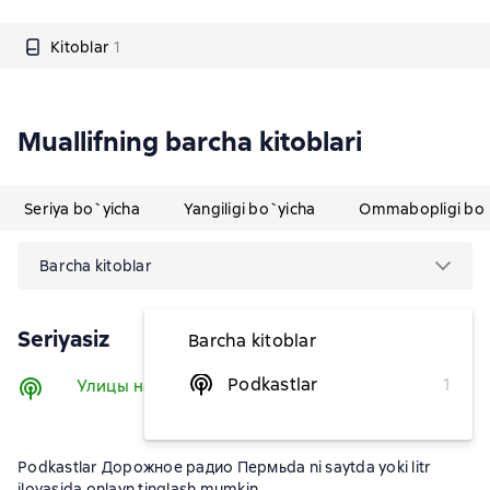
Kitoblar
1
Muallifning barcha kitoblari
Seriya bo`yicha
Yangiligi bo`yicha
Ommabopligi bo`
Barcha kitoblar
Seriyasiz
Barcha kitoblar
Podkastlar
1
Улицы нашего города
Tinglash
Podkastlar Дорожное радио Пермьda ni saytda yoki litr
ilovasida onlayn tinglash mumkin.