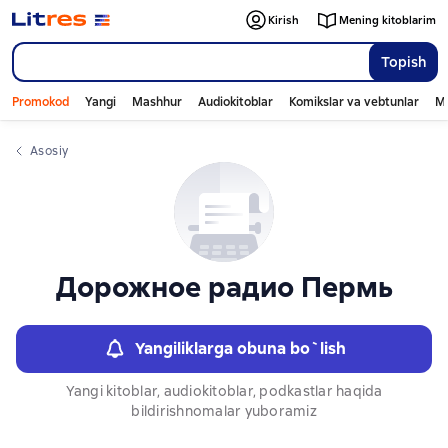
Kirish
Mening kitoblarim
Topish
Promokod
Yangi
Mashhur
Audiokitoblar
Komikslar va vebtunlar
Mo
Asosiy
Дорожное радио Пермь
Yangiliklarga obuna bo`lish
Yangi kitoblar, audiokitoblar, podkastlar haqida
bildirishnomalar yuboramiz