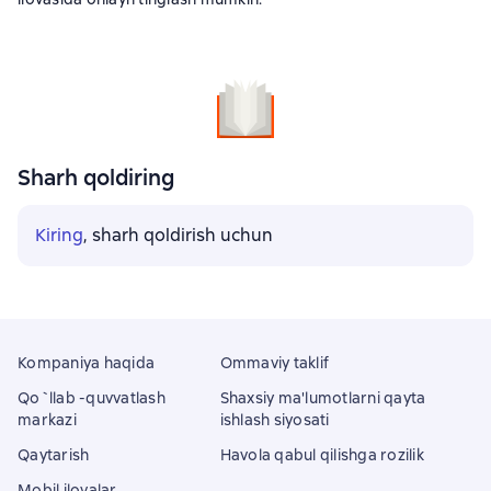
Sharh qoldiring
Kiring
, sharh qoldirish uchun
Kompaniya haqida
Ommaviy taklif
Qo`llab -quvvatlash
Shaxsiy ma'lumotlarni qayta
markazi
ishlash siyosati
Qaytarish
Havola qabul qilishga rozilik
Mobil ilovalar