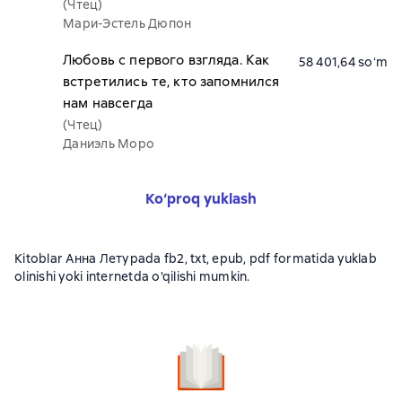
(Чтец)
Мари-Эстель Дюпон
Любовь с первого взгляда. Как
58 401,64 soʻm
встретились те, кто запомнился
нам навсегда
(Чтец)
Даниэль Моро
Ko‘proq yuklash
Kitoblar Анна Летураda fb2, txt, epub, pdf formatida yuklab
olinishi yoki internetda o'qilishi mumkin.