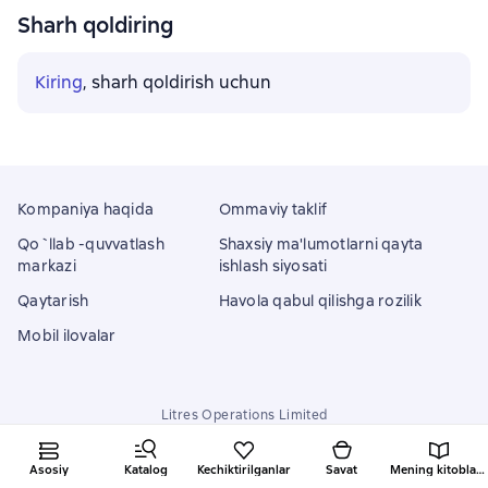
Sharh qoldiring
Kiring
, sharh qoldirish uchun
Kompaniya haqida
Ommaviy taklif
Qo`llab -quvvatlash
Shaxsiy ma'lumotlarni qayta
markazi
ishlash siyosati
Qaytarish
Havola qabul qilishga rozilik
Mobil ilovalar
Litres Operations Limited
18 Mallow street co. Limerick, Ireland
Asosiy
Katalog
Kechiktirilganlar
Savat
Mening kitoblarim