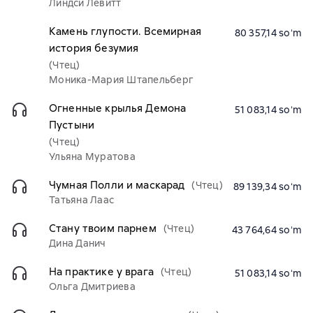
Линдси Левитт
Камень глупости. Всемирная
80 357,14 soʻm
история безумия
(Чтец)
Моника-Мария Штапельберг
Огненные крылья Демона
51 083,14 soʻm
Пустыни
(Чтец)
Ульяна Муратова
Чумная Полли и маскарад
(Чтец)
89 139,34 soʻm
Татьяна Лаас
Стану твоим парнем
(Чтец)
43 764,64 soʻm
Дина Данич
На практике у врага
(Чтец)
51 083,14 soʻm
Ольга Дмитриева