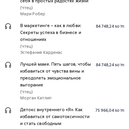
себя в простых радостях жизни
(Чтец)
Мари Робер
В маркетинге – как в любви:
84 748,24 soʻm
Секреты успеха в бизнесе и
отношениях
(Чтец)
Эстефания Карденас
Лучшей маме. Пять шагов, чтобы
84 748,24 soʻm
избавиться от чувства вины и
преодолеть эмоциональное
выгорание
(Чтец)
Морган Катлип
Детокс внутреннего «Я». Как
75 966,04 soʻm
избавиться от самотоксичности
и стать свободным