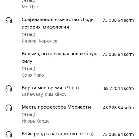
(Чтец)
Мо Цзе
Современное язычество. Люди,
73 038,64 soʻm
история, мифология
(Чтец)
Кирилл Королев
Ведьма, потерявшая волшебную
73 038,64 soʻm
силу
(Чтец)
Соня Рико
Верни мне время
(Чтец)
65 720,14 soʻm
Lanawaay, Ким Хёнсу
Месть профессора Мориарти
45 228,34 soʻm
(Чтец)
Игорь Карде
Бойфренд в наследство
(Чтец)
73 038,64 soʻm