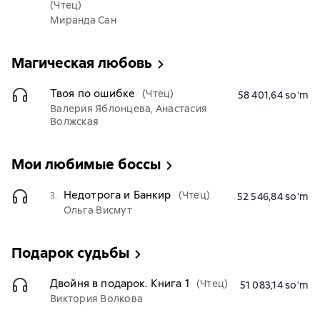
(Чтец)
Миранда Сан
Магическая любовь
Твоя по ошибке
(Чтец)
58 401,64 soʻm
Валерия Яблонцева, Анастасия
Волжская
Мои любимые боссы
Недотрога и Банкир
(Чтец)
3.
52 546,84 soʻm
Ольга Висмут
Подарок судьбы
Двойня в подарок. Книга 1
(Чтец)
51 083,14 soʻm
Виктория Волкова