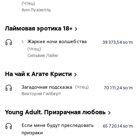
(Чтец)
Анн Луазелль
Лаймовая эротика 18+
Жаркие ночи волшебства
5.
39 373,54 soʻm
(Чтец)
Сильвия Лайм
На чай к Агате Кристи
Загадочная подсказка
(Чтец)
70 111,24 soʻm
Виктория Гилберт
Young Adult. Призрачная любовь
Если меня будут преследовать
65 720,14 soʻm
призраки