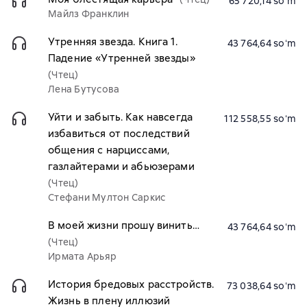
65 720,14 soʻm
Майлз Франклин
Утренняя звезда. Книга 1.
43 764,64 soʻm
Падение «Утренней звезды»
(Чтец)
Лена Бутусова
Уйти и забыть. Как навсегда
112 558,55 soʻm
избавиться от последствий
общения с нарциссами,
газлайтерами и абьюзерами
(Чтец)
Стефани Мултон Саркис
В моей жизни прошу винить…
43 764,64 soʻm
(Чтец)
Ирмата Арьяр
История бредовых расстройств.
73 038,64 soʻm
Жизнь в плену иллюзий