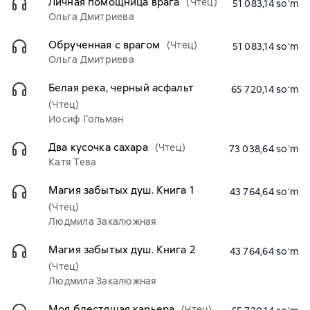
Личная помощница врага
(Чтец)
51 083,14 soʻm
Ольга Дмитриева
Обрученная с врагом
(Чтец)
51 083,14 soʻm
Ольга Дмитриева
Белая река, черный асфальт
65 720,14 soʻm
(Чтец)
Иосиф Гольман
Два кусочка сахара
(Чтец)
73 038,64 soʻm
Катя Тева
Магия забытых душ. Книга 1
43 764,64 soʻm
(Чтец)
Людмила Закалюжная
Магия забытых душ. Книга 2
43 764,64 soʻm
(Чтец)
Людмила Закалюжная
Моя блестящая карьера
(Чтец)