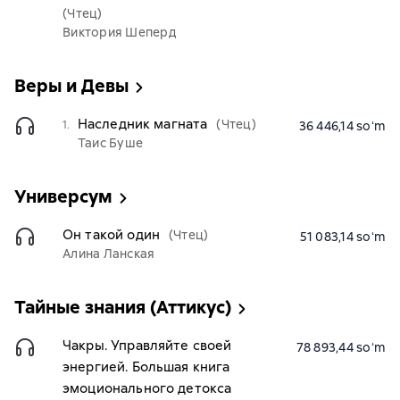
(Чтец)
Виктория Шеперд
Веры и Девы
Наследник магната
(Чтец)
1.
36 446,14 soʻm
Таис Буше
Универсум
Он такой один
(Чтец)
51 083,14 soʻm
Алина Ланская
Тайные знания (Аттикус)
Чакры. Управляйте своей
78 893,44 soʻm
энергией. Большая книга
эмоционального детокса