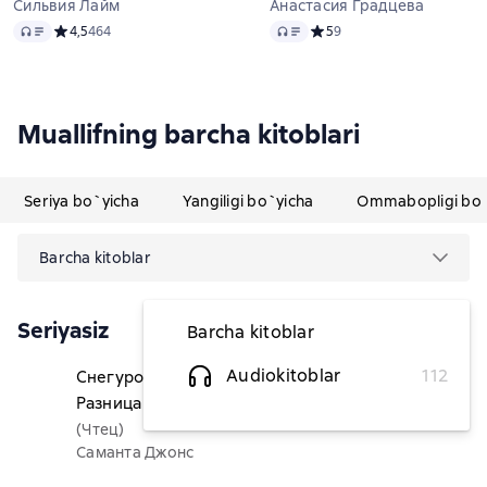
Сильвия Лайм
Анастасия Градцева
Audio
Audio
Средний рейтинг 4,5 на основе 464 оценок
4,5
464
Средний рейтинг 5 на осно
5
9
Muallifning barcha kitoblari
Seriya bo`yicha
Yangiligi bo`yicha
Ommabopligi bo`
Barcha kitoblar
Seriyasiz
Barcha kitoblar
Audiokitoblar
112
Снегурочка для миллионера.
29 127,63 soʻm
Разница в возрасте
(Чтец)
Саманта Джонс