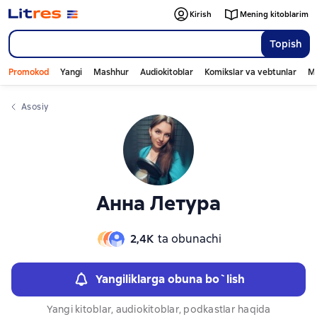
Слайдер с книгами
Kirish
Mening kitoblarim
Topish
Promokod
Yangi
Mashhur
Audiokitoblar
Komikslar va vebtunlar
Mo
Asosiy
Анна Летура
2,4К
ta obunachi
Yangiliklarga obuna bo`lish
Yangi kitoblar, audiokitoblar, podkastlar haqida