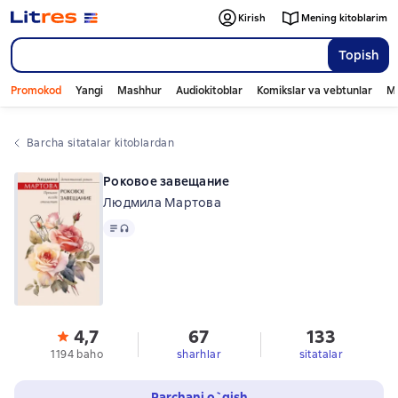
Kirish
Mening kitoblarim
Topish
Promokod
Yangi
Mashhur
Audiokitoblar
Komikslar va vebtunlar
Mo
Barcha sitatalar kitoblardan
Роковое завещание
Людмила Мартова
Matn
, audio format mavjud
4,7
67
133
1194 baho
sharhlar
sitatalar
Parchani o`qish