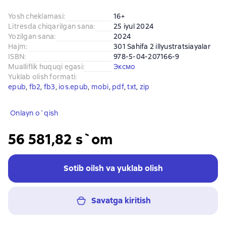
Yosh cheklamasi
:
16+
Litresda chiqarilgan sana
:
25 iyul 2024
Yozilgan sana
:
2024
Hajm
:
301 Sahifa 2 illyustratsiayalar
ISBN
:
978-5-04-207166-9
Mualliflik huquqi egasi
:
Эксмо
Yuklab olish formati
:
epub
, 
fb2
, 
fb3
, 
ios.epub
, 
mobi
, 
pdf
, 
txt
, 
zip
Onlayn o`qish
56 581,82 s`om
Sotib oilsh va yuklab olish
Savatga kiritish