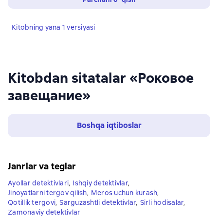
Kitobning yana 1 versiyasi
Kitobdan sitatalar «Роковое
завещание»
Boshqa iqtiboslar
Janrlar va teglar
Ayollar detektivlari
,
Ishqiy detektivlar
,
Jinoyatlarni tergov qilish
,
Meros uchun kurash
,
Qotillik tergovi
,
Sarguzashtli detektivlar
,
Sirli hodisalar
,
Zamonaviy detektivlar